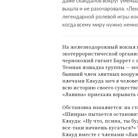
даже скандалов вокруг уменьше
вышла и не разочаровала.
«Лен
легендарной ролевой игры кон
когда всему миру нужно немно
На железнодорожный вокзал 
экотеррористической организ
чернокожий гигант Баррет с
Темная лошадка группы — м
бывший член элитных вооруж
плечами Клауда меч в челове
всю историю своего существ
«Лавина» приехала взрывать 
Обстановка накаляется: на с
«Шинры» пытается остановит
Клауда: «Ну что, псина, ты б
все-таки начнешь кусаться?» 
Клауд вместе с членами «Лав