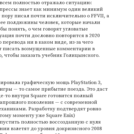
овсем полностью отражало ситуацию:
 прессы знает как минимум один великий
 пору писал почти исключительно о FFVII, а
енее полдюжины человек, которые начали
бы понять, о чем говорят угловатые
туация почти дословно повторится в 2020
 перевода ни в каком виде, из-за чего
т писать возмущенные комментарии в
о, чтобы заказать учебник Голицынского.
ировала графическую мощь PlayStation 3,
игры — то самое прибытие поезда. Это даст
где-то внутри Square готовится полный
апрошлого поколения — с современной
ханиками. Разработку подтвердят ровно
этому моменту уже Square Enix)
пустить полностью воссозданную с нуля
пании взлетят до уровня докризисного 2008