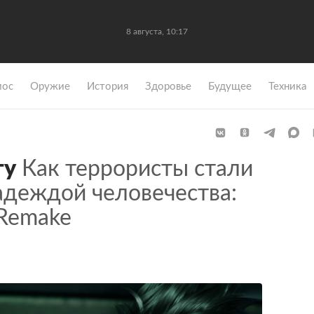
8 августа, 10:17
мос
Оружие
История
Здоровье
Будущее
Техника
гу
Как террористы стали
адеждой человечества:
I Remake