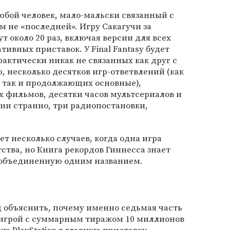
любой человек, мало-мальски связанный с
м не «последней». Игру Сакагучи за
 около 20 раз, включая версии для всех
ивных приставок. У Final Fantasy будет
ктически никак не связанных как друг с
ю, несколько десятков игр-ответвлений (как
 так и продолжающих основные),
фильмов, десятки часов мультсериалов и
о ни странно, три радиопостановки,
т несколько случаев, когда одна игра
ства, но Книга рекордов Гиннесса знает
, объединенную одним названием.
ц объяснить, почему именно седьмая часть
ой игрой с суммарным тиражом 10 миллионов