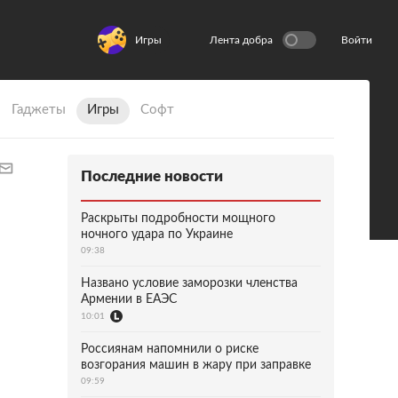
Игры
Лента добра
Войти
Гаджеты
Игры
Софт
Последние новости
Раскрыты подробности мощного
ночного удара по Украине
09:38
Названо условие заморозки членства
Армении в ЕАЭС
10:01
Россиянам напомнили о риске
возгорания машин в жару при заправке
09:59