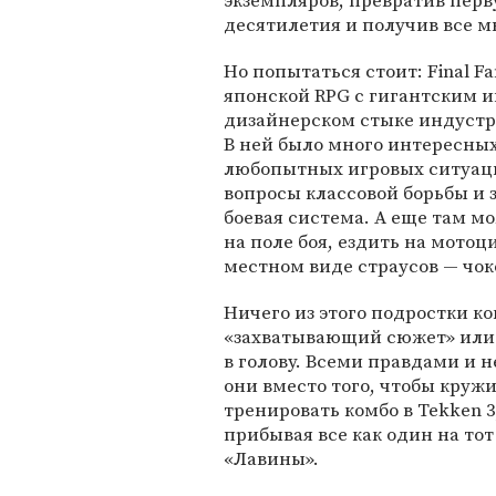
экземпляров, превратив перву
десятилетия и получив все
Но попытаться стоит: Final F
японской RPG с гигантским 
дизайнерском стыке индустри
В ней было много интересны
любопытных игровых ситуац
вопросы классовой борьбы и 
боевая система. А еще там м
на поле боя, ездить на мотоц
местном виде страусов — чок
Ничего из этого подростки к
«захватывающий сюжет» или 
в голову. Всеми правдами и н
они вместо того, чтобы кружи
тренировать комбо в Tekken 
прибывая все как один на то
«Лавины».