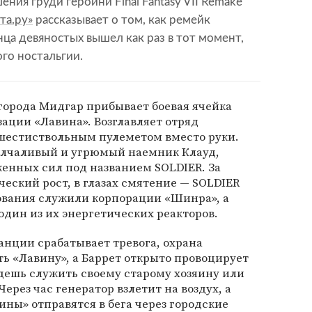
ния груди героини Final Fantasy VII Remake
та.ру»
рассказывает о том, как ремейк
ца девяностых вышел как раз в тот момент,
го ностальгии.
города Мидгар прибывает боевая ячейка
ации «Лавина». Возглавляет отряд
 шестиствольным пулеметом вместо руки.
олчаливый и угрюмый наемник Клауд,
енных сил под названием SOLDIER. За
ческий рост, в глазах смятение — SOLDIER
ования служили корпорации «Шинра», а
один из их энергетических реакторов.
танции срабатывает тревога, охрана
ь «Лавину», а Баррет открыто провоцирует
удешь служить своему старому хозяину или
Через час генератор взлетит на воздух, а
ины» отправятся в бега через городские