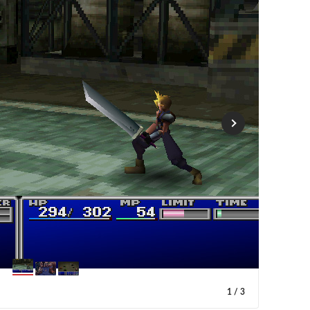
1
/
3