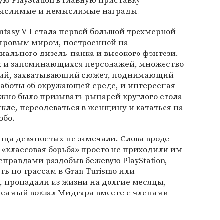
ю PlayStation в главную приставку
 мыслимые и немыслимые награды.
antasy VII стала первой большой трехмерной
игровым миром, построенной на
ального дизель-панка и высокого фэнтези.
х и запоминающихся персонажей, множество
ий, захватывающий сюжет, поднимающий
заботы об окружающей среде, и интересная
ожно было призывать рыцарей круглого стола
икле, переодеваться в женщину и кататься на
обо.
онца девяностых не замечали. Слова вроде
«классовая борьба» просто не приходили им
еправдами раздобыв бежевую PlayStation,
ть по трассам в Gran Turismo или
3, пропадали из жизни на долгие месяцы,
т самый вокзал Мидгара вместе с членами