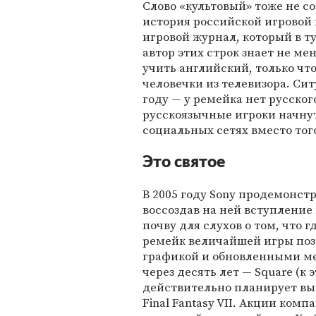
Слово «культовый» тоже не с
история российской игровой
игровой журнал, который в ту
автор этих строк знает не м
учить английский, только что
человечки из телевизора. Си
году — у ремейка нет русского
русскоязычные игроки начну
социальных сетях вместо тог
Это святое
В 2005 году Sonу продемонстр
воссоздав на ней вступление 
почву для слухов о том, что 
ремейк величайшей игры поз
графикой и обновленными ме
через десять лет — Square (к 
действительно планирует вы
Final Fantasy VII. Акции ком