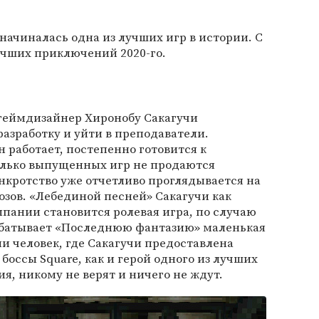
 начиналась одна из лучших игр в истории. С
учших приключений 2020-го.
 геймдизайнер Хиронобу Сакагучи
разработку и уйти в преподаватели.
н работает, постепенно готовится к
лько выпущенных игр не продаются
кротство уже отчетливо проглядывается на
зов. «Лебединой песней» Сакагучи как
мпании становится ролевая игра, по случаю
зрабатывает «Последнюю фантазию» маленькая
ми человек, где Сакагучи предоставлена
боссы Square, как и герой одного из лучших
я, никому не верят и ничего не ждут.