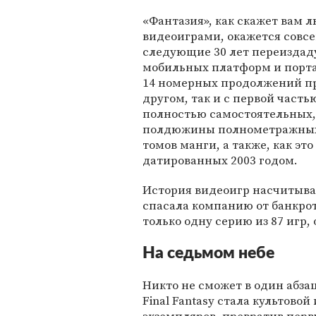
«Фантазия», как скажет вам 
видеоиграми, окажется совсе
следующие 30 лет переиздадут
мобильных платформ и портат
14 номерных продолжений пра
другом, так и с первой часть
полностью самостоятельных,
полдюжины полнометражных 
томов манги, а также, как эт
датированных 2003 годом.
История видеоигр насчитывае
спасала компанию от банкрот
только одну серию из 87 игр
На седьмом небе
Никто не сможет в один абза
Final Fantasy стала культов