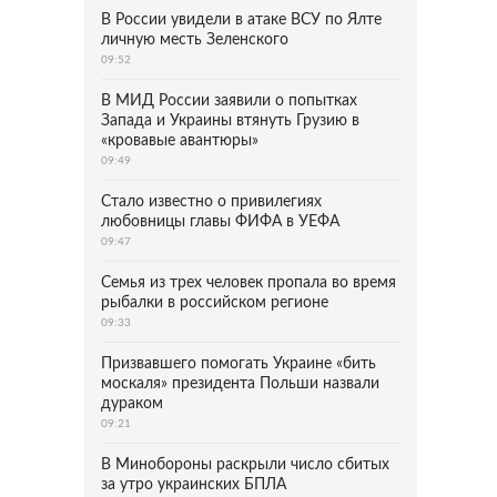
В России увидели в атаке ВСУ по Ялте
личную месть Зеленского
09:52
В МИД России заявили о попытках
Запада и Украины втянуть Грузию в
«кровавые авантюры»
09:49
Стало известно о привилегиях
любовницы главы ФИФА в УЕФА
09:47
Семья из трех человек пропала во время
рыбалки в российском регионе
09:33
Призвавшего помогать Украине «бить
москаля» президента Польши назвали
дураком
09:21
В Минобороны раскрыли число сбитых
за утро украинских БПЛА