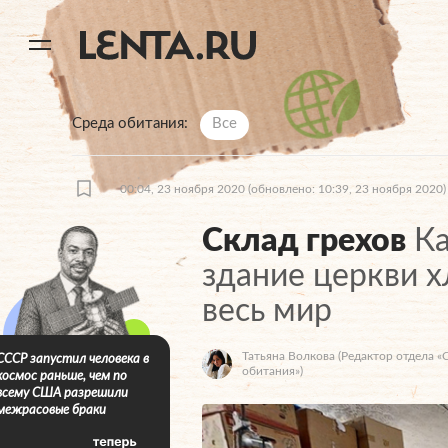
11
A
Среда обитания
Все
00:04, 23 ноября 2020
(обновлено: 10:39, 23 ноября 2020)
Склад грехов
Ка
здание церкви х
весь мир
Татьяна Волкова
(Редактор отдела «
СССР запустил человека в
обитания»)
космос раньше, чем по
всему США разрешили
межрасовые браки