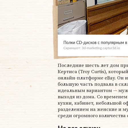
Полки CD-дисков с популярным в 
Скриншот: 3d-marketing.captur3d.io
Последние шесть лет дом п
Кертиса (Troy Curtis), котор
онлайн-платформе
eBay
. Он 
большую часть подвала в скла
идеальным вариантом — мужч
выходя из дома. Со временем 
кухни, кабинет, небольшой о
разделением на женские и м
среди огромного количества 