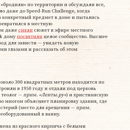
«бродили» по территории и обсуждали все,
ло даже до Speed-Run Challenge, когда
о конкретный предмет в доме и пытались
превратился в местную
ем даже
сняли
сюжет в эфире местного
ok дому
посвятили
целое сообщество. Высшее
од для зависти — увидеть новую
и глазами и рассказать об этом
коло 300 квадратных метров находится по
строили в 1950 году и отдали под церковь
 теолог —
прим. «Ленты.ру»
) и христианскую
во многом объясняет планировку здания, где
истерий (место для крещения —
прим.
реоборудованный в ванну.
нена из красного кирпича с белыми