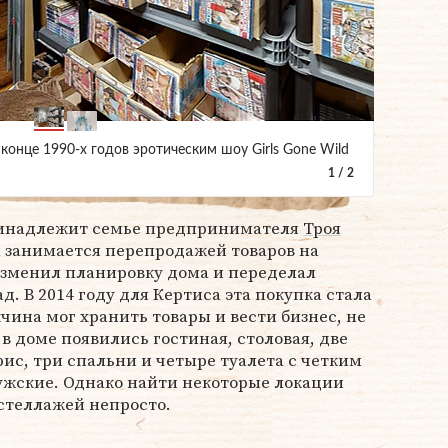
конце 1990-х годов эротическим шоу Girls Gone Wild
1
/
2
ринадлежит семье предпринимателя
Троя
ый занимается перепродажей товаров на
изменил планировку дома и переделал
д. В 2014 году для Кертиса эта покупка стала
ина мог хранить товары и вести бизнес, не
в доме появились гостиная, столовая, две
фис, три спальни и четыре туалета с четким
ужские. Однако найти некоторые локации
стеллажей непросто.