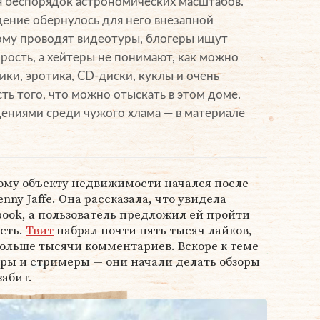
я беспорядок астрономических масштабов.
дение обернулось для него внезапной
ому проводят видеотуры, блогеры ищут
рость, а хейтеры не понимают, как можно
ики, эротика, CD-диски, куклы и очень
ть того, что можно отыскать в этом доме.
ениями среди чужого хлама — в материале
ому объекту недвижимости начался после
nny Jaffe. Она рассказала, что увидела
book, а пользователь предложил ей пройти
ость.
Твит
набрал почти пять тысяч лайков,
 больше тысячи комментариев. Вскоре к теме
ры и стримеры — они начали делать обзоры
забит.