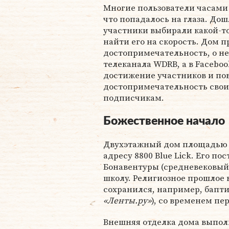
Многие пользователи часами 
что попадалось на глаза. Дош
участники выбирали какой-т
найти его на скорость. Дом 
достопримечательность, о н
телеканала WDRB, а в Facebo
достижение участников и пов
достопримечательность своим
подписчикам.
Божественное начало
Двухэтажный дом площадью о
адресу 8800 Blue Lick. Его по
Бонавентуры (средневековый
школу. Религиозное прошлое 
сохранился, например, бапт
«Ленты.ру»
), со временем пе
Внешняя отделка дома выпол