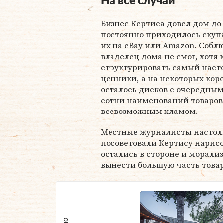
На все случаи
Бизнес Кертиса довел дом до
постоянно приходилось скупа
их на eBay или Amazon. Собл
владелец дома не смог, хотя
структурировать самый насто
ценники, а на некоторых кор
осталось дисков с очередны
сотни наименований товаров 
всевозможным хламом.
Местные журналисты настоль
посоветовали Кертису нарисо
остались в стороне и морал
вынести большую часть товар