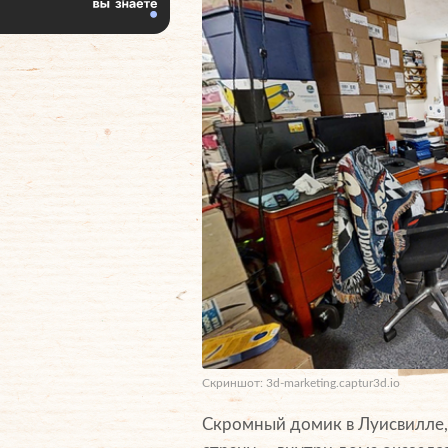
Скриншот: 3d-marketing.captur3d.io
Скромный домик в Луисвилле, 