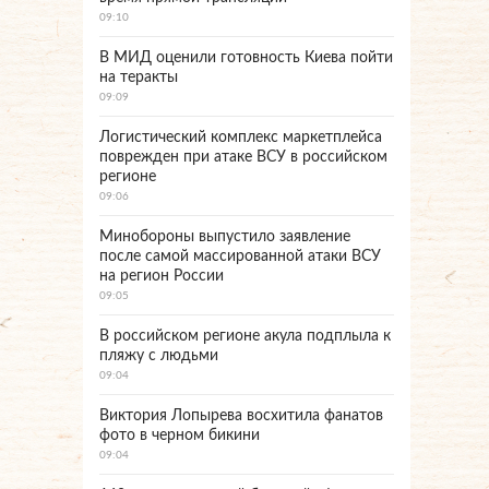
09:10
В МИД оценили готовность Киева пойти
на теракты
09:09
Логистический комплекс маркетплейса
поврежден при атаке ВСУ в российском
регионе
09:06
Минобороны выпустило заявление
после самой массированной атаки ВСУ
на регион России
09:05
В российском регионе акула подплыла к
пляжу с людьми
09:04
Виктория Лопырева восхитила фанатов
фото в черном бикини
09:04