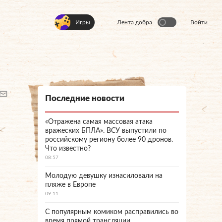
Игры
Лента добра
Войти
Последние новости
«Отражена самая массовая атака
вражеских БПЛА». ВСУ выпустили по
российскому региону более 90 дронов.
Что известно?
08:57
Молодую девушку изнасиловали на
пляже в Европе
09:11
С популярным комиком расправились во
время прямой трансляции