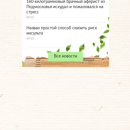
160-килограммовый брачный аферист из
Подмосковья исхудал и пожаловался на
стресс
09:02
Назван простой способ снизить риск
инсульта
09:01
Все новости