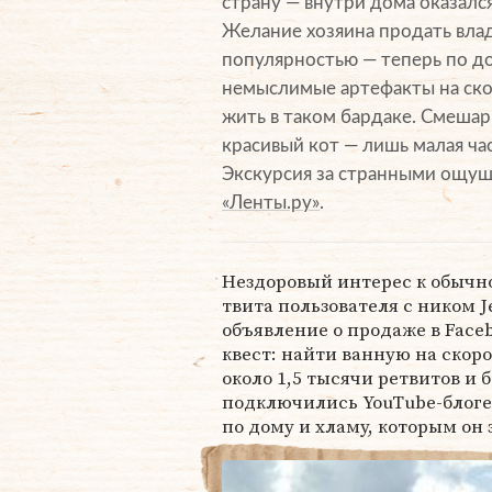
страну — внутри дома оказалс
Желание хозяина продать вла
популярностью — теперь по д
немыслимые артефакты на ско
жить в таком бардаке. Смешар
красивый кот — лишь малая час
Экскурсия за странными ощущ
«Ленты.ру»
.
Нездоровый интерес к обычн
твита пользователя с ником Je
объявление о продаже в Face
квест: найти ванную на скор
около 1,5 тысячи ретвитов и
подключились YouTube-блоге
по дому и хламу, которым он 