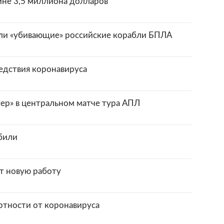
ине 3,5 миллиона долларов
и «убивающие» российские корабли БПЛА
едствия коронавируса
тер» в центральном матче тура АПЛ
били
т новую работу
ртности от коронавируса