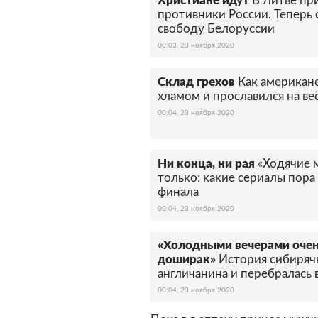
Христиане идут
В Литве пр
противники России. Теперь 
свободу Белоруссии
00:03, 23 ноября 2020
Склад грехов
Как американ
хламом и прославился на ве
00:04, 23 ноября 2020
Ни конца, ни рая
«Ходячие 
только: какие сериалы пора
финала
00:04, 23 ноября 2020
«Холодными вечерами очен
доширак»
История сибирячк
англичанина и перебралась
00:04, 23 ноября 2020