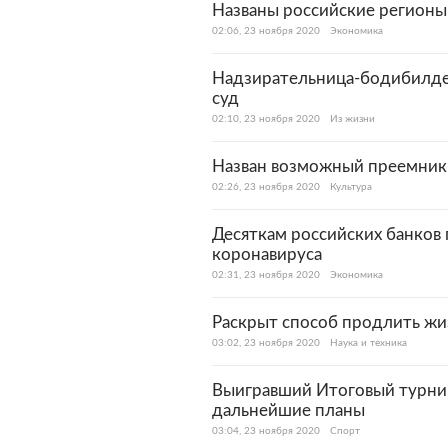
Названы российские регион
02:06, 23 ноября 2020
Экономика
Надзирательница-бодибилдер
суд
02:10, 23 ноября 2020
Из жизни
Назван возможный преемник
02:26, 23 ноября 2020
Культура
Десяткам российских банков
коронавируса
02:31, 23 ноября 2020
Экономика
Раскрыт способ продлить жи
03:02, 23 ноября 2020
Наука и техника
Выигравший Итоговый турни
дальнейшие планы
03:04, 23 ноября 2020
Спорт