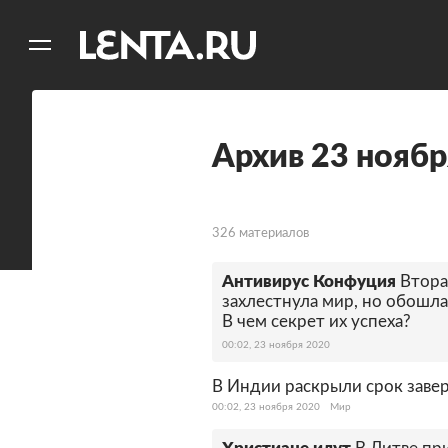
11
A
Архив 23 ноябр
326 материалов
Антивирус Конфуция
Втора
захлестнула мир, но обошла
В чем секрет их успеха?
00:02, 23 ноября 2020
В Индии раскрыли срок заве
00:02, 23 ноября 2020
Мир