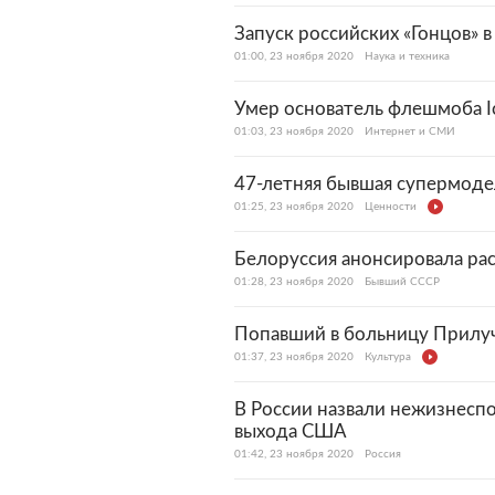
Запуск российских «Гонцов» в
01:00, 23 ноября 2020
Наука и техника
Умер основатель флешмоба Ic
01:03, 23 ноября 2020
Интернет и СМИ
47-летняя бывшая супермоде
01:25, 23 ноября 2020
Ценности
Белоруссия анонсировала ра
01:28, 23 ноября 2020
Бывший СССР
Попавший в больницу Прилуч
01:37, 23 ноября 2020
Культура
В России назвали нежизнесп
выхода США
01:42, 23 ноября 2020
Россия