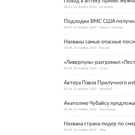
Поход в аптеку принес мужч
00:05, 23 ноября 2020
Из жизни
Подлодки ВМС США получил
00:07, 23 ноября 2020
Наука и техника
Названы самые опасные посл
00:08, 23 ноября 2020
Россия
«Ливерпуль» разгромил «Лес
00:08, 23 ноября 2020
Спорт
Актера Павла Прилучного из
00:16, 23 ноября 2020
Культура
Анатолию Чубайсу предложа
00:36, 23 ноября 2020
Экономика
Названа страна-лидер по сме
00:45, 23 ноября 2020
Мир