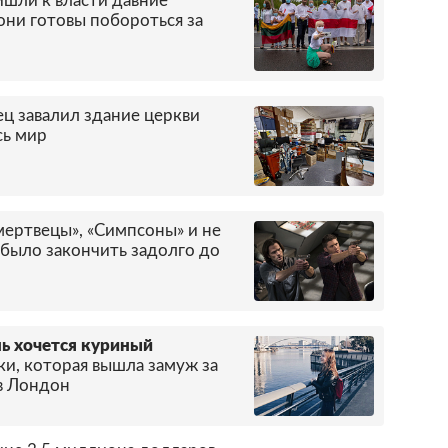
ишли к власти давние
они готовы побороться за
ец завалил здание церкви
сь мир
мертвецы», «Симпсоны» и не
 было закончить задолго до
ь хочется куриный
и, которая вышла замуж за
 в Лондон