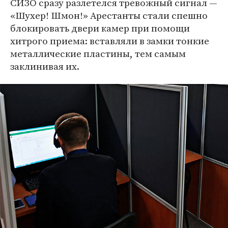
СИЗО сразу разлетелся тревожный сигнал —
«Шухер! Шмон!» Арестанты стали спешно
блокировать двери камер при помощи
хитрого приема: вставляли в замки тонкие
металлические пластины, тем самым
заклинивая их.