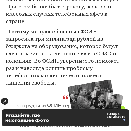
При этом банки бьют тревогу, заявляя о
массовых случаях телефонных афер в
стране.
Поэтому минувшей осенью ФСИН
запросила три миллиарда рублей из
бюджета на оборудование, которое будет
глушить сигналы сотовой связи в СИЗО и
колониях. Во ФСИН уверены: это поможет
раз и навсегда решить проблему
телефонных мошенничеств из мест
лишения свободы.
Сотрудники ФСИН верно говорят, что им
нужны "глушилки". Если все заглушить, то,
Угадайте, где
выходит, и телефоны станут бесполезны, и
настоящее фото
коррупционная составляющая пропадет