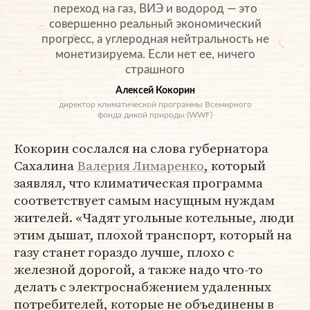
переход на газ, ВИЭ и водород — это
совершенно реальный экономический
прогресс, а углеродная нейтральность не
монетизируема. Если нет ее, ничего
страшного
Алексей Кокорин
директор климатической программы Всемирного
фонда дикой природы (WWF)
Кокорин сослался на слова губернатора
Сахалина
Валерия Лимаренко
, который
заявлял, что климатическая программа
соответствует самым насущным нуждам
жителей. «Чадят угольные котельные, люди
этим дышат, плохой транспорт, который на
газу станет гораздо лучше, плохо с
железной дорогой, а также надо что-то
делать с электроснабжением удаленных
потребителей, которые не объединены в