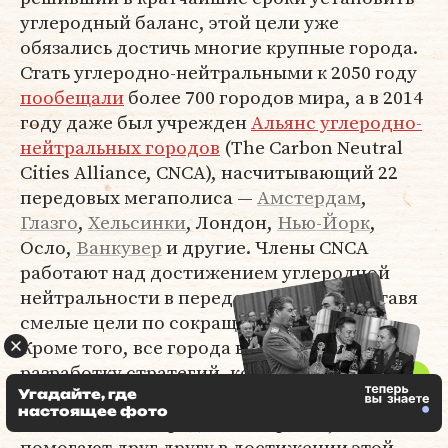
углеродный баланс, этой цели уже
обязались достичь многие крупные города.
Стать углеродно-нейтральными к 2050 году
пообещали
более 700 городов мира, а в 2014
году даже был учрежден
Альянс углеродно-
нейтральных городов
(The Carbon Neutral
Cities Alliance, CNCA), насчитывающий 22
передовых мегаполиса —
Амстердам
,
Глазго
,
Хельсинки
, Лондон,
Нью-Йорк
,
Осло,
Ванкувер
и другие. Члены CNCA
работают над достижением углеродной
нейтральности в переделах 10-20 лет, ставя
смелые цели по сокращению выбросов.
Кроме того, все города ведут совместную
разработку стратегий, которые помогут
крупнейшим населенным пунктам Земли
Угадайте, где
настоящее фото
снизить объем вредных выбросов, а также
помогают друг другу в достижении этой