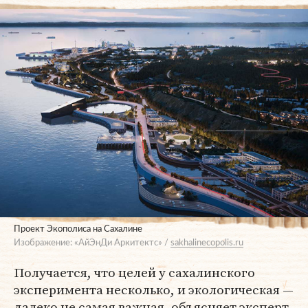
Проект Экополиса на Сахалине
Изображение: «АйЭнДи Аркитектс» /
sakhalinecopolis.ru
Получается, что целей у сахалинского
эксперимента несколько, и экологическая —
далеко не самая важная, объясняет эксперт.