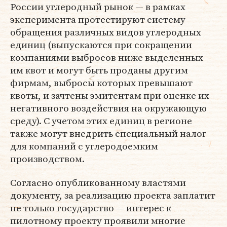
России углеродный рынок — в рамках
эксперимента протестируют систему
обращения различных видов углеродных
единиц (выпускаются при сокращении
компаниями выбросов ниже выделенных
им квот и могут быть проданы другим
фирмам, выбросы которых превышают
квоты, и зачтены эмитентам при оценке их
негативного воздействия на окружающую
среду). С учетом этих единиц в регионе
также могут внедрить специальный налог
для компаний с углеродоемким
производством.
Согласно опубликованному властями
документу, за реализацию проекта заплатит
не только государство — интерес к
пилотному проекту проявили многие