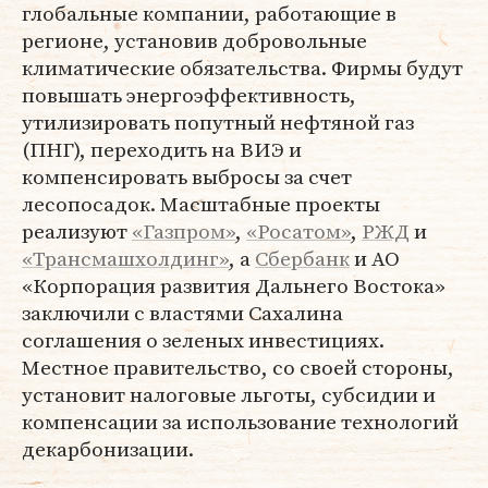
глобальные компании, работающие в
регионе, установив добровольные
климатические обязательства. Фирмы будут
повышать энергоэффективность,
утилизировать попутный нефтяной газ
(ПНГ), переходить на ВИЭ и
компенсировать выбросы за счет
лесопосадок. Масштабные проекты
реализуют
«Газпром»
,
«Росатом»
,
РЖД
и
«Трансмашхолдинг»
, а
Сбербанк
и АО
«Корпорация развития Дальнего Востока»
заключили с властями Сахалина
соглашения о зеленых инвестициях.
Местное правительство, со своей стороны,
установит налоговые льготы, субсидии и
компенсации за использование технологий
декарбонизации.