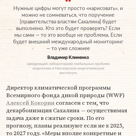
Нужные цифры могут просто «нарисовать», и
можно не сомневаться, что поручение
[правительства властям Сахалина] будет
выполнено. Кто это будет проверять? Если
мы сами — то это вообще не проблема. Если
будет внешний международный мониторинг
— то уже сложнее
Владимир Клименко
заведующий лабораторией глобальных проблем
энергетики в Московском энергетическом
институте
Директор климатической программы
Всемирного фонда дикой природы (WWF)
Алексей Кокорин
согласен с тем, что
декарбонизация Сахалина — осуществимая
задача даже в сжатые сроки. По его
прогнозу, планы реализуют если не к 2025,
то 2027 году. «Меры вполне конкретные и