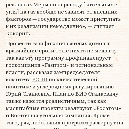
реальные. Меры по переводу [котельных с
угля] на газ вообще не зависят от внешних
факторов — государство может приступать
к их реализации немедленно», — считает
Кокорин.
Провести газификацию жилых домов в
кратчайшие сроки тоже ничто не мешает,
так как эту программу профинансирует
госкомпания «Газпром» и региональные
власти, рассказал зампредседателя
комитета
РСПП
по климатической
политике и углеродному регулированию
Юрий Станкевич. План по ВИЭ Станкевичу
также кажется реалистичным, так как
масштабные проекты реализуют «Росатом»
и Восточная угольная компания. Кроме
того, ряд небольших программ развернут на