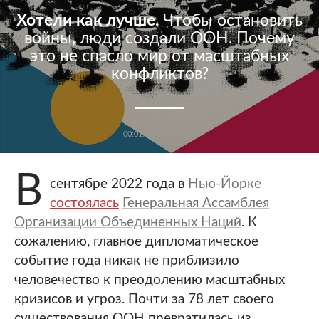
Хотели как лучше.
Чтобы остановить
войны, люди создали ООН. Почему
это не спасло мир от масштабных
конфликтов?
00:01, 7 ноября 2022
В
сентябре 2022 года в
Нью-Йорке
состоялась
Генеральная Ассамблея
Организации Объединенных Наций
. К
сожалению, главное дипломатическое
событие года никак не приблизило
человечество к преодолению масштабных
кризисов и угроз. Почти за 78 лет своего
существования ООН превратилась из