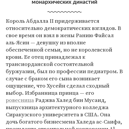
монархических династий
Король Абдалла II придерживается
относительно демократических взглядов. В
свое время он взял в жены Ранию Файсал
аль-Ясин — девушку из вполне
обеспеченной семьи, но не королевской
крови. Ее отец принадлежал к
трансиорданской состоятельной
буржуазии, был по профессии педиатром. В
случае с браком его сына возникает
ощущение, что Хусейн сделал сходный
выбор. Избранница принца — его
ровесница
Раджва Халед бин Мусаид,
выпускница архитектурного колледжа
Сиракузского университета в США. Она
дочь богатого бизнесмена Халеда ас-Саифа,
президента строительной корпорации Al