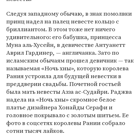
Следуя западному обычаю, в знак помолвки
принц надел на палец невесте кольцо с
бриллиантом. В этом тоже нет ничего
удивительного: его бабушка, принцесса
Муна аль-Хусейн, в девичестве Антуанетт
Аврил Гардинер, — англичанка. Зато по
исламским обычаям прошел девичник — так
называемая «Ночь хны», которую королева
Рания устроила для будущей невестки в
преддверии свадьбы. Почетной гостьей
была мать невесты Азза ас-Судайри. Раджва
надела на «Ночь хны» скромное белое
платье дизайнера Хонайды Серафи и
головное покрывало с золотым шитьем. Ее
фото в соцсетях королевы Рании собрало
сотни тысяч лайков.