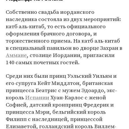
Собственно свадьба иорданского
наследника состояла из двух мероприятий:
катб аль-китаб, то есть официального
оформления брачного договора, и
торжественного приема. На катб аль-китаб
в специальный павильон во дворце Захран в
Аммане
, столице Иордании, пригласили
140 самых почетных гостей.
Среди них были принц Уэльский Уильям и
его супруга Кейт Миддлтон, британская
принцесса Беатрис с мужем Эдоардо, экс-
король
Испании
Хуан-Карлос с женой
Софией, датский кронпринц Фредерик и
принцесса Мэри, бельгийский король
Филипп с наследницей, принцессой
Елизаветой, голландский король Виллем-