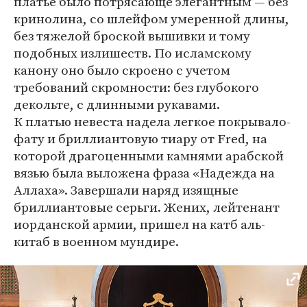
платье было потрясающе элегантным — без
кринолина, со шлейфом умеренной длины,
без тяжелой броской вышивки и тому
подобных излишеств. По исламскому
канону оно было скроено с учетом
требований скромности: без глубокого
декольте, с длинными рукавами.
К платью невеста надела легкое покрывало-
фату и бриллиантовую тиару от Fred, на
которой драгоценными камнями арабской
вязью была выложена фраза «Надежда на
Аллаха». Завершали наряд изящные
бриллиантовые серьги. Жених, лейтенант
иорданской армии, пришел на катб аль-
китаб в военном мундире.