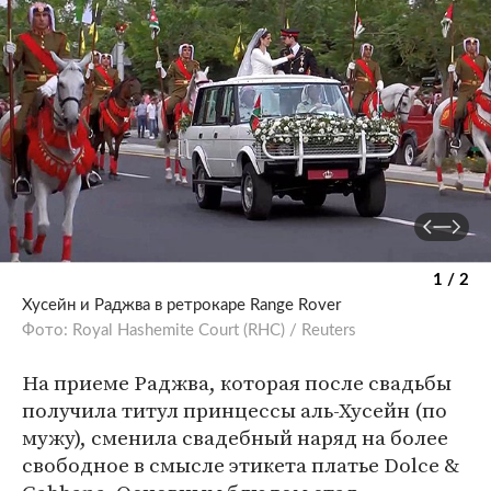
1 / 2
Хусейн и Раджва в ретрокаре Range Rover
Фото: Royal Hashemite Court (RHC) / Reuters
На приеме Раджва, которая после свадьбы
получила титул принцессы аль-Хусейн (по
мужу), сменила свадебный наряд на более
свободное в смысле этикета платье Dolce &