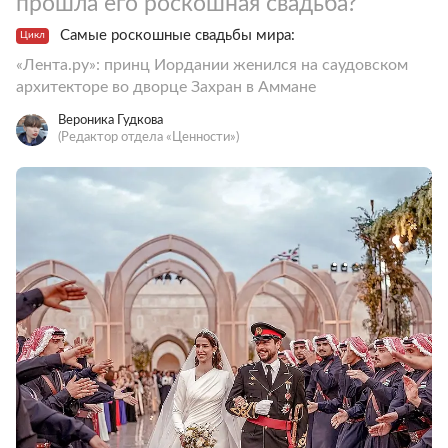
прошла его роскошная свадьба?
Самые роскошные свадьбы мира:
Цикл
«Лента.ру»: принц Иордании женился на саудовском
архитекторе во дворце Захран в Аммане
Вероника Гудкова
(Редактор отдела «Ценности»)