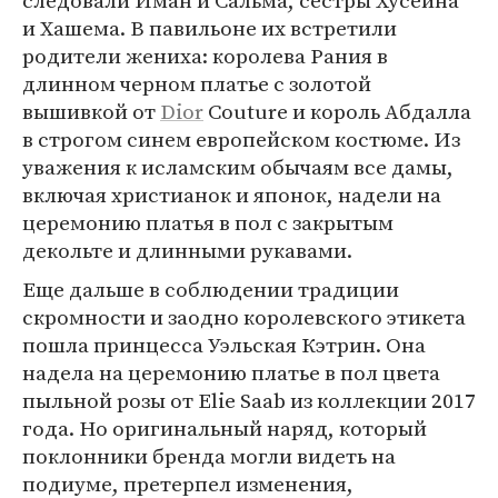
следовали Иман и Сальма, сестры Хусейна
и Хашема. В павильоне их встретили
родители жениха: королева Рания в
длинном черном платье с золотой
вышивкой от
Dior
Couture и король Абдалла
в строгом синем европейском костюме. Из
уважения к исламским обычаям все дамы,
включая христианок и японок, надели на
церемонию платья в пол с закрытым
декольте и длинными рукавами.
Еще дальше в соблюдении традиции
скромности и заодно королевского этикета
пошла принцесса Уэльская Кэтрин. Она
надела на церемонию платье в пол цвета
пыльной розы от Elie Saab из коллекции 2017
года. Но оригинальный наряд, который
поклонники бренда могли видеть на
подиуме, претерпел изменения,