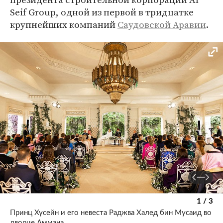
Seif Group, одной из первой в тридцатке
крупнейших компаний
Саудовской Аравии
.
1 / 3
Принц Хусейн и его невеста Раджва Халед бин Мусаид во
дворце Аммана