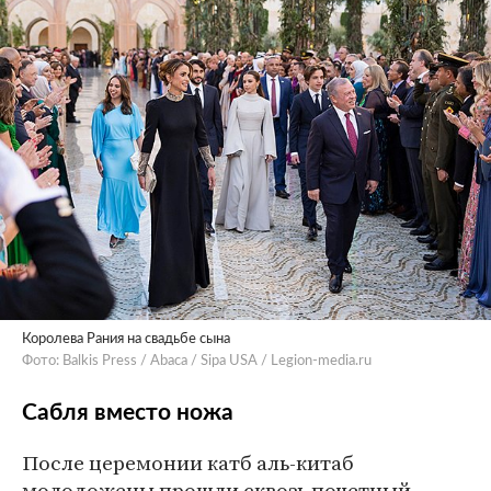
Королева Рания на свадьбе сына
Фото: Balkis Press / Abaca / Sipa USA / Legion-media.ru
Сабля вместо ножа
После церемонии катб аль-китаб
молодожены прошли сквозь почетный