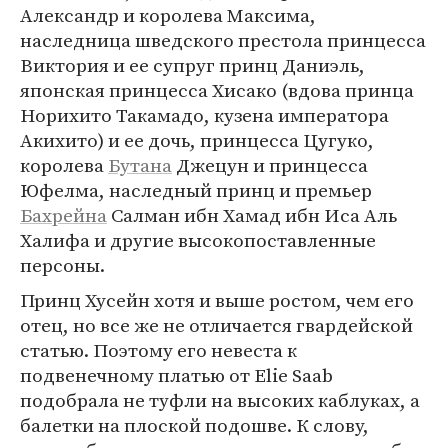
Александр и королева Максима,
наследница шведского престола принцесса
Виктория и ее супруг принц Даниэль,
японская принцесса Хисако (вдова принца
Норихито Такамадо, кузена императора
Акихито) и ее дочь, принцесса Цугуко,
королева
Бутана
Джецун и принцесса
Юфелма, наследный принц и премьер
Бахрейна
Салман ибн Хамад ибн Иса Аль
Халифа и другие высокопоставленные
персоны.
Принц Хусейн хотя и выше ростом, чем его
отец, но все же не отличается гвардейской
статью. Поэтому его невеста к
подвенечному платью от Elie Saab
подобрала не туфли на высоких каблуках, а
балетки на плоской подошве. К слову,