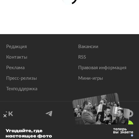
Редакция
Вакансии
Контакты
RSS
Реклама
Правовая информация
Пресс-релизы
Мини-игры
Техподдержка
18
+
Угадайте, где
настоящее фото
© 1999–2026 Все права защищены.