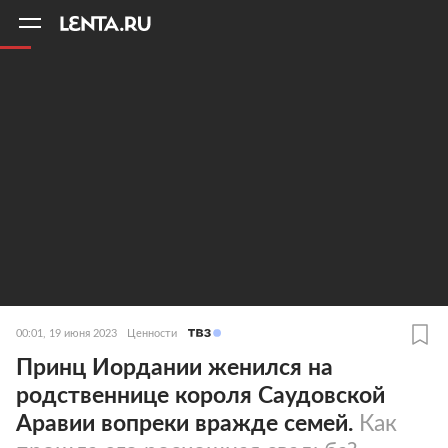
11
A
00:01, 19 июня 2023
Ценности
Принц Иордании женился на
родственнице короля Саудовской
Аравии вопреки вражде семей.
Как