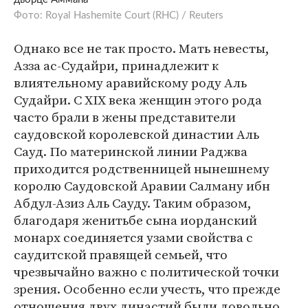
Фото: Royal Hashemite Court (RHC) / Reuters
Однако все не так просто. Мать невесты,
Азза ас-Судайри, принадлежит к
влиятельному аравийскому роду Аль
Судайри. С XIX века женщин этого рода
часто брали в жены представители
саудовской королевской династии Аль
Сауд. По материнской линии Раджва
приходится родственницей нынешнему
королю Саудовской Аравии Салману ибн
Абдул-Азиз Аль Сауду. Таким образом,
благодаря женитьбе сына иорданский
монарх соединяется узами свойства с
саудитской правящей семьей, что
чрезвычайно важно с политической точки
зрения. Особенно если учесть, что прежде
отношения двух династий были довольно