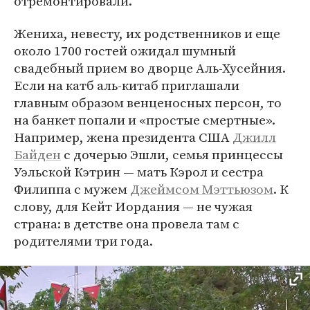
отремонтировали.
Жениха, невесту, их родственников и еще
около 1700 гостей ожидал шумный
свадебный прием во дворце Аль-Хусейния.
Если на катб аль-китаб приглашали
главным образом венценосных персон, то
на банкет попали и «простые смертные».
Например, жена президента США
Джилл
Байден
с дочерью Эшли, семья принцессы
Уэльской Кэтрин — мать Кэрол и сестра
Филиппа с мужем
Джеймсом Мэттьюзом
. К
слову, для Кейт Иордания — не чужая
страна: в детстве она провела там с
родителями три года.