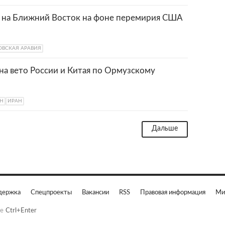
с на Ближний Восток на фоне перемирия США
ОВСКАЯ АРАВИЯ
на вето России и Китая по Ормузскому
Н
ИРАН
Дальше
держка
Спецпроекты
Вакансии
RSS
Правовая информация
Ми
е
Ctrl+Enter