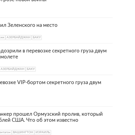
ил Зеленского на место
сии
АЗЕРБАЙДЖАН
БАКУ
одозрили в перевозке секретного груза двум
амолете
АЗЕРБАЙДЖАН
БАКУ
евозке VIP-бортом секретного груза двум
анкер прошел Ормузский пролив, который
блей США. Что об этом известно
ентагон
ВАШИНГТОН
ИЗРАИЛЬ