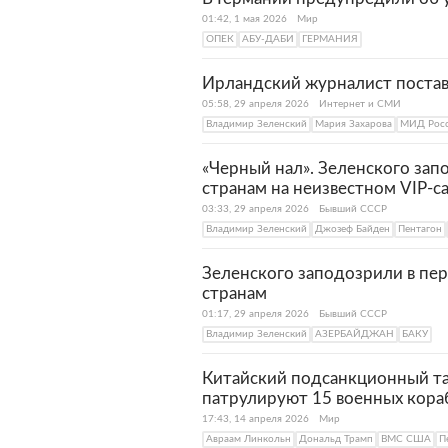
01:42, 1 мая 2026
Мир
ОПЕК
АБУ-ДАБИ
ГЕРМАНИЯ
Ирландский журналист постав
05:58, 29 апреля 2026
Интернет и СМИ
Владимир Зеленский
Мария Захарова
МИД Рос
«Черный нал». Зеленского зап
странам на неизвестном VIP-с
03:33, 29 апреля 2026
Бывший СССР
Владимир Зеленский
Джозеф Байден
Пентагон
Зеленского заподозрили в пер
странам
01:17, 29 апреля 2026
Бывший СССР
Владимир Зеленский
АЗЕРБАЙДЖАН
БАКУ
Китайский подсанкционный т
патрулируют 15 военных кора
17:43, 14 апреля 2026
Мир
Авраам Линкольн
Дональд Трамп
ВМС США
П