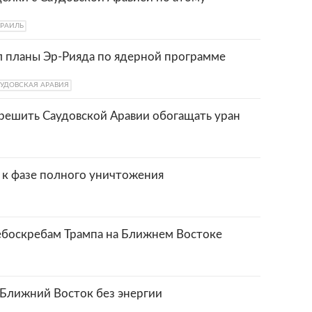
РАИЛЬ
 планы Эр-Рияда по ядерной программе
УДОВСКАЯ АРАВИЯ
решить Саудовской Аравии обогащать уран
к фазе полного уничтожения
ебоскребам Трампа на Ближнем Востоке
 Ближний Восток без энергии