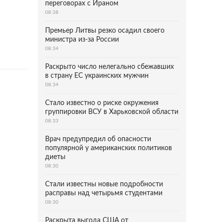
переговорах с Ираном
08:38
Премьер Литвы резко осадил своего
министра из-за России
08:34
Раскрыто число нелегально сбежавших
в страну ЕС украинских мужчин
08:34
Стало известно о риске окружения
группировки ВСУ в Харьковской области
08:33
Врач предупредил об опасности
популярной у американских политиков
диеты
08:30
Стали известны новые подробности
расправы над четырьмя студентами
08:30
Раскрыта выгода США от