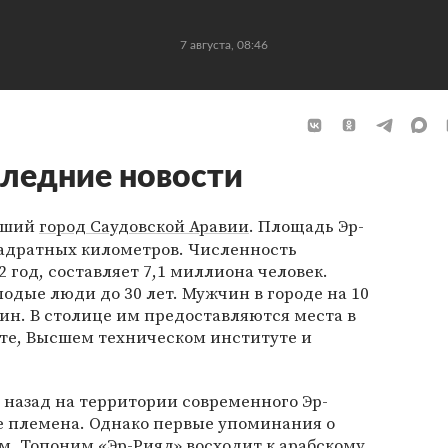
7 августа, 08:46
ледние новости
йший
город Саудовской Аравии
. Площадь Эр-
вадратных километров. Численность
 год, составляет 7,1 миллиона человек.
одые люди до 30 лет. Мужчин в городе на 10
ин. В столице им предоставляются места в
те, Высшем техническом институте и
назад на территории современного Эр-
е племена. Однако первые упоминания о
ом. Топоним «Эр-Рияд» восходит к арабскому