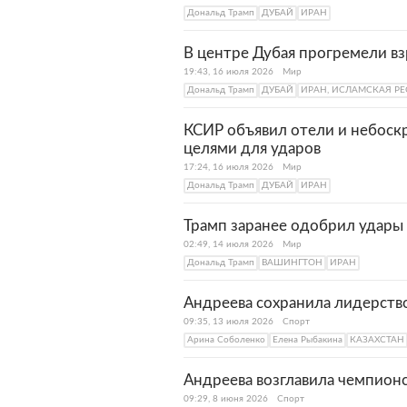
Дональд Трамп
ДУБАЙ
ИРАН
В центре Дубая прогремели в
19:43, 16 июля 2026
Мир
Дональд Трамп
ДУБАЙ
ИРАН, ИСЛАМСКАЯ Р
КСИР объявил отели и небоск
целями для ударов
17:24, 16 июля 2026
Мир
Дональд Трамп
ДУБАЙ
ИРАН
Трамп заранее одобрил удары
02:49, 14 июля 2026
Мир
Дональд Трамп
ВАШИНГТОН
ИРАН
Андреева сохранила лидерств
09:35, 13 июля 2026
Спорт
Арина Соболенко
Елена Рыбакина
КАЗАХСТАН
Андреева возглавила чемпион
09:29, 8 июня 2026
Спорт