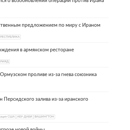
лся о возобновлении операции против Ирана
ственным предложением по миру с Ираном
 РЕСПУБЛИКА
ождения в армянском ресторане
-РИЯД
Ормузском проливе из-за гнева союзника
н Персидского залива из-за иранского
рация США
АБУ-ДАБИ
ВАШИНГТОН
угрозе новой войны