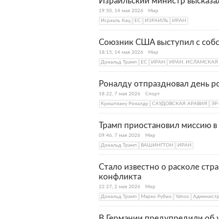
Израильский министр высказа
19:50, 14 мая 2026
Мир
Исраэль Кац
ЕС
ИЗРАИЛЬ
ИРАН
Союзник США выступил с соб
18:15, 14 мая 2026
Мир
Дональд Трамп
ЕС
ИРАН
ИРАН, ИСЛАМСКАЯ
Роналду отпраздновал день р
18:22, 7 мая 2026
Спорт
Криштиану Роналду
САУДОВСКАЯ АРАВИЯ
ЭР
Трамп приостановил миссию в 
09:46, 7 мая 2026
Мир
Дональд Трамп
ВАШИНГТОН
ИРАН
Стало известно о расколе стра
конфликта
22:27, 2 мая 2026
Мир
Дональд Трамп
Марко Рубио
Yahoo
Админист
В Германии предупредили об 