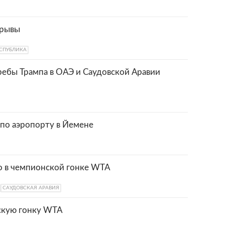
зрывы
ЕСПУБЛИКА
ребы Трампа в ОАЭ и Саудовской Аравии
 по аэропорту в Йемене
о в чемпионской гонке WTA
САУДОВСКАЯ АРАВИЯ
скую гонку WTA