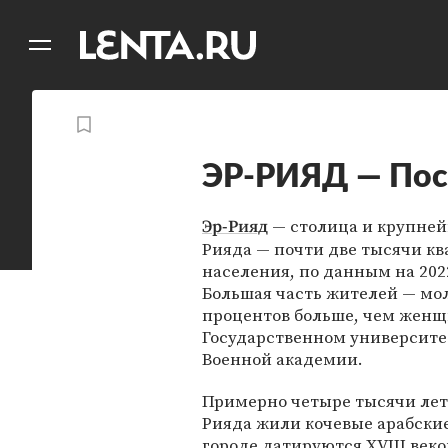
11
A
ЭР-РИЯД — Пос
— столица и крупне
Эр-Рияд
Рияда — почти две тысячи к
населения, по данным на 2022
Большая часть жителей — мол
процентов больше, чем женщ
Государственном университе
Военной академии.
Примерно четыре тысячи лет 
Рияда жили кочевые арабски
городе датируются XVIII век