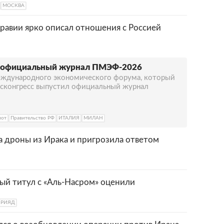
МОСКВА
равии ярко описал отношения с Россией
л официальный журнал ПМЭФ-2026
еждународного экономического форума, который
Росконгресс выпустил официальный журнал
лот
Правительство РФ
ИТАЛИЯ
МИЛАН
а дроны из Ирака и пригрозила ответом
ый титул с «Аль-Насром» оценили
-РИЯД