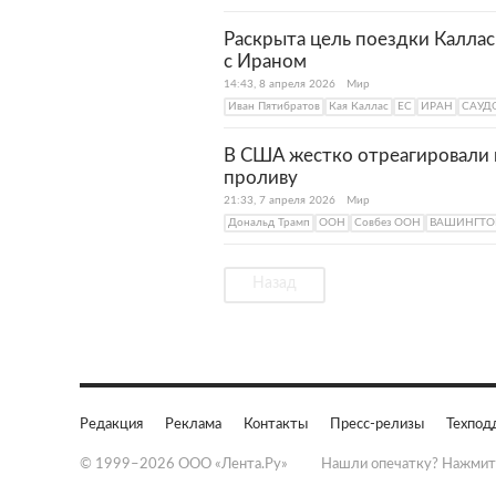
Раскрыта цель поездки Калла
с Ираном
14:43, 8 апреля 2026
Мир
Иван Пятибратов
Кая Каллас
ЕС
ИРАН
САУД
В США жестко отреагировали 
проливу
21:33, 7 апреля 2026
Мир
Дональд Трамп
ООН
Совбез ООН
ВАШИНГТО
Назад
Редакция
Реклама
Контакты
Пресс-релизы
Техпод
© 1999–2026 ООО «Лента.Ру»
Нашли опечатку? Нажмит