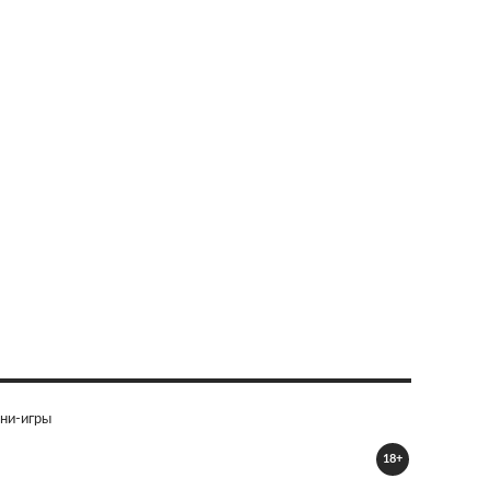
ни-игры
18+