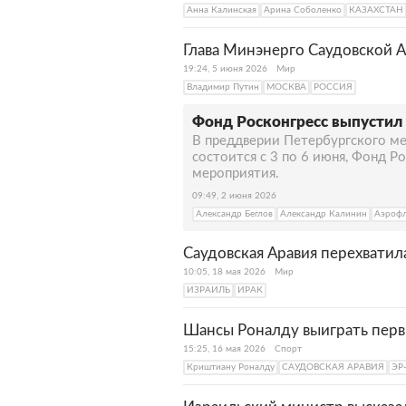
Анна Калинская
Арина Соболенко
КАЗАХСТАН
Глава Минэнерго Саудовской А
19:24, 5 июня 2026
Мир
Владимир Путин
МОСКВА
РОССИЯ
Фонд Росконгресс выпусти
В преддверии Петербургского м
состоится с 3 по 6 июня, Фонд 
мероприятия.
09:49, 2 июня 2026
Александр Беглов
Александр Калинин
Аэроф
Саудовская Аравия перехватил
10:05, 18 мая 2026
Мир
ИЗРАИЛЬ
ИРАК
Шансы Роналду выиграть перв
15:25, 16 мая 2026
Спорт
Криштиану Роналду
САУДОВСКАЯ АРАВИЯ
ЭР