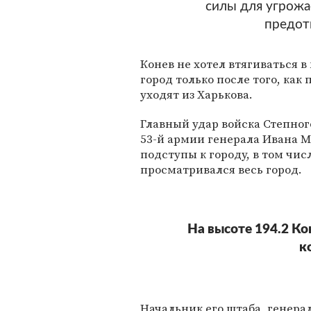
силы для угрожа
предот
Конев не хотел втягиваться 
город только после того, как
уходят из Харькова.
Главный удар войска Степног
53-й армии генерала Ивана 
подступы к городу, в том чи
просматривался весь город.
На высоте 194.2 Ко
к
Начальник его штаба, генера