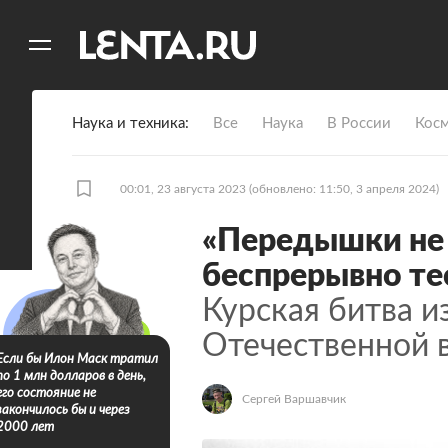
11
A
Наука и техника
Все
Наука
В России
Кос
00:01, 23 августа 2023
(обновлено: 11:50, 3 апреля 2024)
«Передышки не 
беспрерывно те
Курская битва и
Отечественной 
Если бы Илон Маск тратил
по 1 млн долларов в день,
его состояние не
Сергей Варшавчик
закончилось бы и через
2000 лет