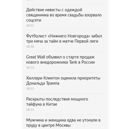
Действие невесты с одеждой
священника во время свадьбы взорвало
соцсети
18:31
Футболист «Нижнего Новгорода» забил
три мяча за тайм в матче Первой лиги
18:30
Great Wall объявил о старте продаж
нового внедорожника Tank в России
18:13
Хиллари Клинтон оценила приоритеты
Дональда Трампа
18:13
Раскрыты последствия мощного
тайфуна в Китае
18:11
Мужчина и женщина едва не утонули в
пруду в центре Москвы