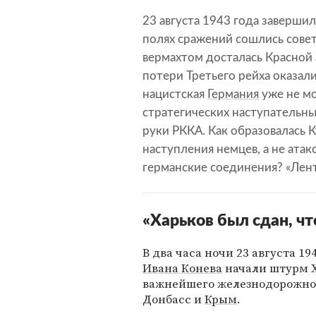
23 августа 1943 года завершил
полях сражений сошлись совет
вермахтом досталась Красной
потери Третьего рейха оказали
нацистская
Германия
уже не мо
стратегических наступательн
руки РККА. Как образовалась 
наступления немцев, а не ата
германские соединения? «Лент
«Харьков был сдан, ч
В два часа ночи 23 августа 1
Ивана Конева
начали штурм Х
важнейшего железнодорожног
Донбасс и
Крым
.