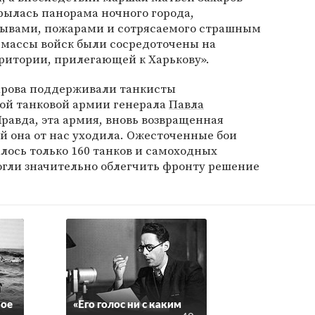
рылась панорама ночного города,
рывами, пожарами и сотрясаемого страшным
массы войск были сосредоточены на
ритории, прилегающей к Харькову».
арова поддерживали танкисты
ой танковой армии генерала
Павла
Правда, эта армия, вновь возвращенная
ой она от нас уходила. Ожесточенные бои
алось только 160 танков и самоходных
огли значительно облегчить фронту решение
ное
«Его голос ни с каким