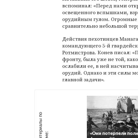
вспоминал: «Перед нами отк
освещенного вспышками, вз
орудийным гулом. Огромные 
сравнительно небольшой тер
Действия пехотинцев Манаг
командующего 5-й гвардейск
Ротмистрова
. Конев писал: «
фронту, была уже не той, как
ослабили ее, в ней насчитыв
орудий. Однако и эти силы м
главной задачи».
М
а
т
р
и
а
л
ы
п
о
т
е
м
е
е
:
«Они потерпели пол