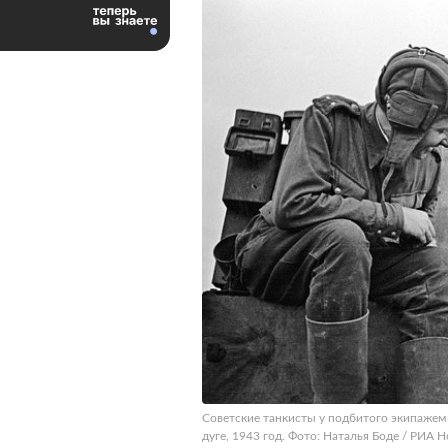
Советские танкисты у подбитого экипажем 
дуге, 1943 год. Фото: Наталья Боде / РИА 