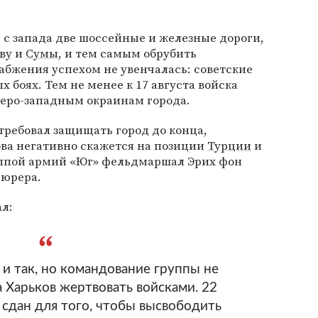
 с запада две шоссейные и железные дороги,
ву
и
Сумы
, и тем самым обрубить
абжения успехом не увенчалась: советские
х боях. Тем не менее к 17 августа войска
веро-западным окраинам города.
отребовал защищать город до конца,
ова негативно скажется на позиции
Турции
и
ппой армий «Юг» фельдмаршал Эрих фон
юрера.
л:
 и так, но командование группы не
а Харьков жертвовать войсками. 22
 сдан для того, чтобы высвободить