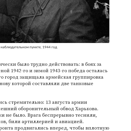
а наблюдательном пункте, 1944 год
чески было трудно действовать: в боях за
сной 1942-го и зимой 1943-го победа осталась
3-го город защищала армейская группировка
нову которой составляли две танковые
ись стремительно: 13 августа армии
нешний оборонительный обвод Харькова.
и не было. Врага беспрерывно теснили,
ов, били артиллерией и авиацией.
фронта продвигались вперед, чтобы вплотную