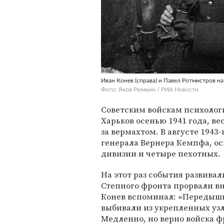
Иван Конев (справа) и Павел Ротмистров н
Фото: Яков Рюмкин / РИА Новости
Советским войскам психологи
Харьков осенью 1941 года, ве
за вермахтом. В августе 194
генерала Вернера Кемпфа, ос
дивизии и четыре пехотных.
На этот раз события развивал
Степного фронта прорвали в
Конев вспоминал: «Передышк
выбивали из укрепленных узл
Медленно, но верно войска 