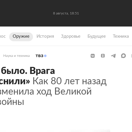
8 августа, 18:51
мос
Оружие
История
Здоровье
Будущее
Техника
Наука и техника
было. Врага
снили»
Как 80 лет назад
зменила ход Великой
войны