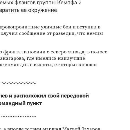
емых флангов группы Кемпфа и
вратить ее окружение
в кровопролитные уличные бои и вступил в
 получил сообщение от разведки, что немцы
о фронта наносили с северо-запада, в полосе
Манагарова, где имелись наилучшие
сле командные высоты, с которых хорошо
нев и расположил свой передовой
омандный пункт
л, а впоследствии маршал Матвей Захаров