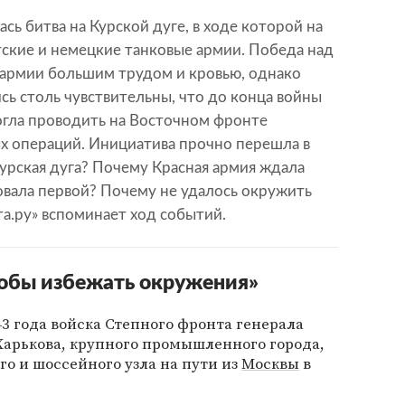
ась битва на Курской дуге, в ходе которой на
ские и немецкие танковые армии. Победа над
 армии большим трудом и кровью, однако
сь столь чувствительны, что до конца войны
гла проводить на Восточном фронте
ых операций. Инициатива прочно перешла в
Курская дуга? Почему Красная армия ждала
ковала первой? Почему не удалось окружить
а.ру» вспоминает ход событий.
тобы избежать окружения»
943 года войска Степного фронта генерала
арькова, крупного промышленного города,
о и шоссейного узла на пути из
Москвы
в