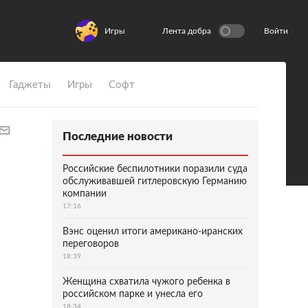
Игры
Лента добра
Войти
Гаджеты
Игры
Софт
Последние новости
Российские беспилотники поразили суда
обслуживавшей гитлеровскую Германию
компании
17:16
Вэнс оценил итоги американо-иранских
переговоров
18:39
Женщина схватила чужого ребенка в
российском парке и унесла его
18:34