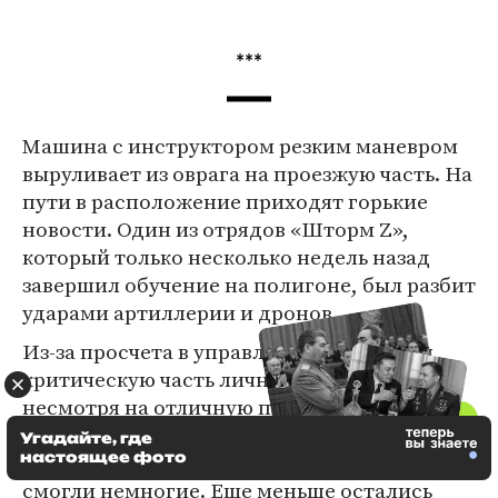
***
Машина с инструктором резким маневром
выруливает из оврага на проезжую часть. На
пути в расположение приходят горькие
новости. Один из отрядов «Шторм Z»,
который только несколько недель назад
завершил обучение на полигоне, был разбит
ударами артиллерии и дронов.
Из-за просчета в управлении он потерял
критическую часть личного состава,
несмотря на отличную подготовку. Так, в
один из грузовиков с военнослужащими
Угадайте, где
настоящее фото
прилетел украинский FPV-дрон. Выжить
смогли немногие. Еще меньше остались