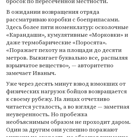
бросок по пересеченной местности.
В ожидании возвращения отряда
рассматриваю коробки с боеприпасами.
Здесь более пяти номенклатур: осколочные
«Карандаши», кумулятивные «Морковки» и
даже термобарические «Поросята».
«Поражает пехоту на площади до десяти
метров. Выжигает буквально все, распыляя
взрывчатое вещество», — авторитетно
замечает Иваныч.
Уже через десять минут взвод взмокших от
физических нагрузок бойцов возвращается
к своему рубежу. На лицах отчетливо
читается усталость, а во взгляде — заметная
неуверенность. Но пробежка
необъяснимым образом не проходит даром.
Один за другим они успешно поражают
мишени на скорость, не обращая внимание