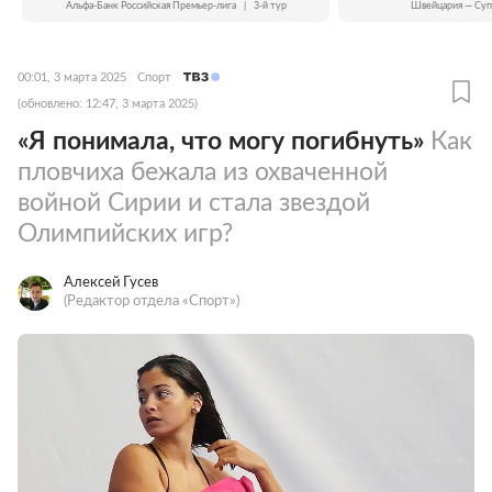
Альфа-Банк Российская Премьер-лига
|
3-й тур
Швейцария — Суп
00:01, 3 марта 2025
Спорт
(обновлено: 12:47, 3 марта 2025)
«Я понимала, что могу погибнуть»
Как
пловчиха бежала из охваченной
войной Сирии и стала звездой
Олимпийских игр?
Алексей Гусев
(Редактор отдела «Спорт»)