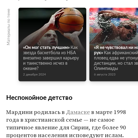
Материалы по теме
«Он мог стать лучшим»
Как
«Я не чувствовал ни но
звезда баскетбола из НБА
рук»
Как африкански
внезапно завершил карьеру
пловец едва не утону
и таинственно исчез в
дистанции, но стал з
океане?
Олимпиады
2 декабря 2024
6 августа 2023
Неспокойное детство
Мардини родилась в
Дамаске
в марте 1998
года в христианской семье — не самое
типичное явление для Сирии, где более 90
процентов населения исповедуют ислам.