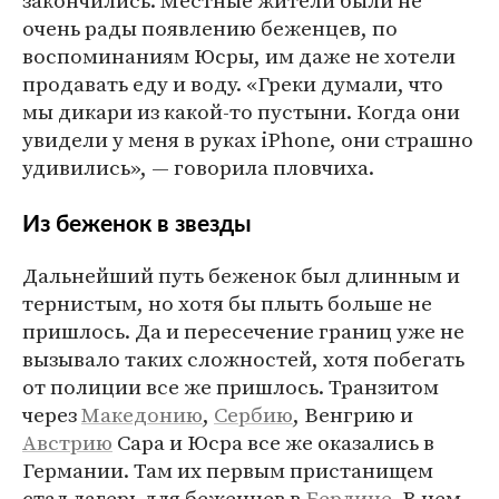
очень рады появлению беженцев, по
воспоминаниям Юсры, им даже не хотели
продавать еду и воду. «Греки думали, что
мы дикари из какой-то пустыни. Когда они
увидели у меня в руках iPhone, они страшно
удивились», — говорила пловчиха.
Из беженок в звезды
Дальнейший путь беженок был длинным и
тернистым, но хотя бы плыть больше не
пришлось. Да и пересечение границ уже не
вызывало таких сложностей, хотя побегать
от полиции все же пришлось. Транзитом
через
Македонию
,
Сербию
, Венгрию и
Австрию
Сара и Юсра все же оказались в
Германии. Там их первым пристанищем
стал лагерь для беженцев в
Берлине
. В нем