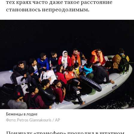
тех краях часто даже такое расстояние
становилось непреодолимым.
Беженцы в лодке
Фото: Petros Giannakouris / АР
Поначалу «трансфер» проходил в штатном