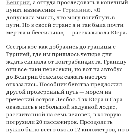
Венгрии
, а оттуда проследовать в конечный
пункт назначения —
Германию
. «Я
допускала мысль, что могу погибнуть в
пути. Но в своей стране я и так была почти
мертва и бессильна», — рассказывала Юсра.
Сестры кое-как добрались до границы с
Турцией, где им пришлось четыре дня
ждать сигнала от контрабандиста. Границу
они все-таки пересекли, но вот на автобус
до Венгрии беженок сажать наотрез
отказались. Пособник бегства предложил
другой проверенный путь — морем на
греческий остров Лесбос. Так Юсра и Сара
оказались в небольшой надувной лодке,
рассчитанной на семь человек, в которую
погрузили 20 пассажиров. Преодолеть
нужно было всего около 12 километров, но в