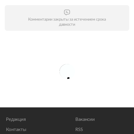
Комментарии закрыты за истечением срока
давности
Редакция
Вакансии
Контакты
RSS