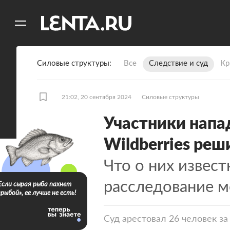
11
A
Силовые структуры
Все
Следствие и суд
Кр
21:02, 20 сентября 2024
Силовые структуры
Участники напа
Wildberriеs реш
Что о них извест
расследование м
Если сырая рыба пахнет
«рыбой», ее лучше не есть!
Суд арестовал 26 человек за