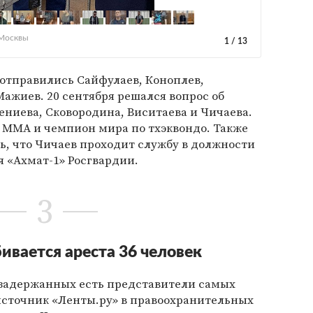
 Москвы
1
/
13
 отправились Сайфулаев, Коноплев,
Мажиев. 20 сентября решался вопрос об
Дениева, Сковородина, Виситаева и Чичаева.
 ММА и чемпион мира по тхэквондо. Также
ь, что Чичаев проходит службу в должности
 «Ахмат-1» Росгвардии.
3
ивается ареста 36 человек
задержанных есть представители самых
источник «Ленты.ру» в правоохранительных