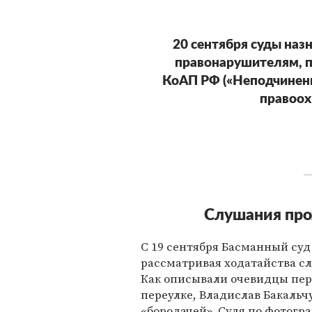
20 сентября суды наз
правонарушителям, пр
КоАП РФ («Неподчинен
правоох
Слушания про
С 19 сентября Басманный суд
рассматривая ходатайства сл
Как описывали очевидцы пер
переулке, Владислав Бакальч
«бородачей». Судя по фотогр