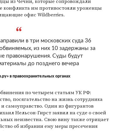
одцы из Чечни, которые сопровождали
оде конфликта им противостояли уроженцы
ищающие офис Wildberriеs.
аправили в три московских суда 36
 обвиняемых, из них 10 задержаны за
е правонарушения. Суды будут
материалы до позднего вечера
.ру» в правоохранительных органах
винения по четырем статьям УК РФ:
ство, посягательство на жизнь сотрудника
 и самоуправство. Один из фигурантов
ихаил Нельсон-Гирст заявил на суде о своей
ьных неизвестна. Свою вину также отрицает
йство об избрании ему меры пресечения