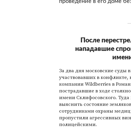
проведение в его доме бе
После перестре
нападавшие спр
имени
За два дня московские суды в
участвовавших в конфликте, 
компании Wildberriеs в Рома
пострадавшие в ходе столкн
имени Склифосовского. Туда 
выяснить состояние земляков
сотрудниками охраны медици
пропустили агрессивных виз
полицейскими.