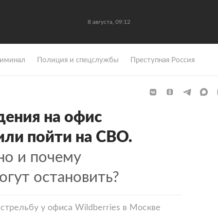
8 августа, 09:12
иминал
Полиция и спецслужбы
Преступная Россия
дения на офис
или пойти на СВО.
но и почему
огут остановить?
 стрельбу у офиса Wildberriеs в Москве