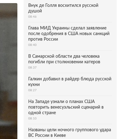
Внук де Голля восхитился русской
душой
08:46
Глава МИД Украины сделал заявление
после одобрения в США новых санкций
против России
08:40
В Самарской области два человека
погибли при столкновении катеров
08:37
Галкин добавил в райдер блюда русской
кухни
08:27
На Западе узнали о планах США
повторить венесуэльский сценарий в
одной стране
08:10
Названы цели ночного группового удара
ВС России в Киеве