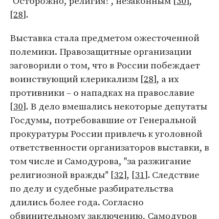
"Осторожно, религия!", незаконным [
30
],
[
28
].
Выставка стала предметом ожесточенной
полемики. Правозащитные организации
заговорили о том, что в России побеждает
воинствующий клерикализм [
28
], а их
противники – о нападках на православие
[
30
]. В дело вмешались некоторые депутаты
Госдумы, потребовавшие от Генеральной
прокуратуры России привлечь к уголовной
ответственности организаторов выставки, в
том числе и Самодурова, "за разжигание
религиозной вражды" [
32
], [
31
]. Следствие
по делу и судебные разбирательства
длились более года. Согласно
обвинительному заключению, Самодуров