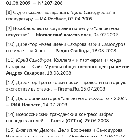
01.08.2009. — № 207-208
[8] Суд отказался возвращать "дело Самодурова" в
прокуратуру. —
ИА Росбалт
, 03.04.2009
[9] Возобновляются слушания по делу о "Запретном
искусстве". —
Московский комсомолец
, 04.02.2009
[10] Директор музея имени Сахарова Юрий Самодуров
покидает свой пост. —
Радио Свобода
, 19.08.2008
[11]
Юрий Самодуров
. Коллегам и партнерам и Фонда
Сахарова. —
Сайт Музея и общественного центра имени
Андрея Сахарова
, 18.08.2008
[12] Директор Третьяковки просит провести повторную
экспертизу выставки. —
Газета.Ru
, 25.07.2008
[13] Дело организаторов "Запретного искусства - 2006".
—
РИА Новости
, 24.07.2008
[14] Всероссийский гражданский конгресс избрал
сопредседателей. —
Газета (GZT.ru)
, 29.06.2008
[15]
Екатерина Деготь
. Дело Ерофеева и Самодурова.
Что делать и кто виноват? —
OpenSpace.ru
, 17.06.2008