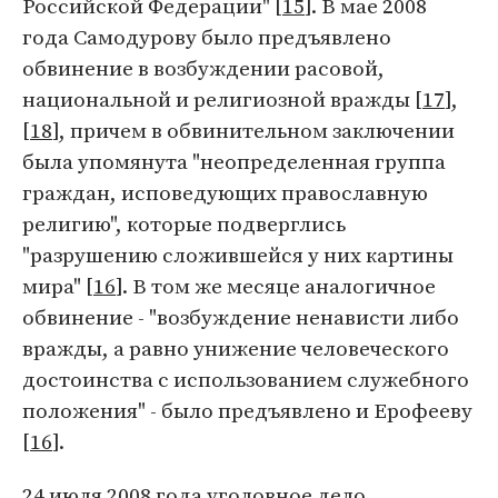
Российской Федерации" [
15
]. В мае 2008
года Самодурову было предъявлено
обвинение в возбуждении расовой,
национальной и религиозной вражды [
17
],
[
18
], причем в обвинительном заключении
была упомянута "неопределенная группа
граждан, исповедующих православную
религию", которые подверглись
"разрушению сложившейся у них картины
мира" [
16
]. В том же месяце аналогичное
обвинение - "возбуждение ненависти либо
вражды, а равно унижение человеческого
достоинства с использованием служебного
положения" - было предъявлено и Ерофееву
[
16
].
24 июля 2008 года уголовное дело