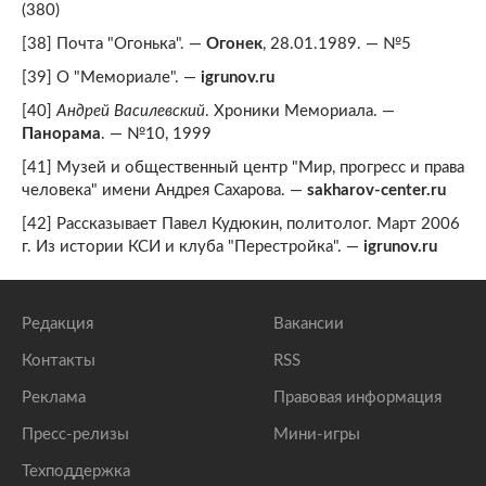
(380)
[38] Почта "Огонька". —
Огонек
, 28.01.1989. — №5
[39] О "Мемориале". —
igrunov.ru
[40]
Андрей Василевский
. Хроники Мемориала. —
Панорама
. — №10, 1999
[41] Музей и общественный центр "Мир, прогресс и права
человека" имени Андрея Сахарова. —
sakharov-center.ru
[42] Рассказывает Павел Кудюкин, политолог. Март 2006
г. Из истории КСИ и клуба "Перестройка". —
igrunov.ru
Редакция
Вакансии
Контакты
RSS
Реклама
Правовая информация
Пресс-релизы
Мини-игры
Техподдержка