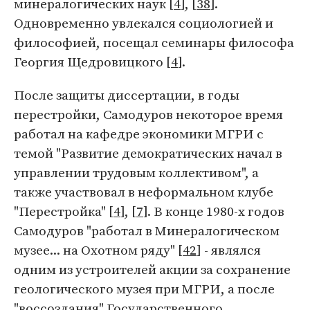
минералогических наук [
4
], [
38
].
Одновременно увлекался социологией и
философией, посещал семинары философа
Георгия Щедровицкого [
4
].
После защиты диссертации, в годы
перестройки, Самодуров некоторое время
работал на кафедре экономики МГРИ с
темой "Развитие демократических начал в
управлении трудовым коллективом", а
также участвовал в неформальном клубе
"Перестройка" [
4
], [
7
]. В конце 1980-х годов
Самодуров "работал в Минералогическом
музее... на Охотном ряду" [
42
] - являлся
одним из устроителей акции за сохранение
геологического музея при МГРИ, а после
"воссоздания" Государственного