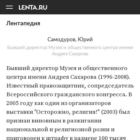
11
A
Лентапедия
Самодуров, Юрий
Бывший директор Музея и общественного центра имени
Андрея Сахарова
Бывший директор Музея и общественного
центра имени Андрея Сахарова (1996-2008).
Известный правозащитник, сопредседатель
Всероссийского гражданского конгресса. В
2005 году как один из организаторов
выставки "Осторожно, религия!" (2003) был
признан виновным в разжигании
национальной и религиозной розни и
приговорен к штрафу в размере 100 тысяч