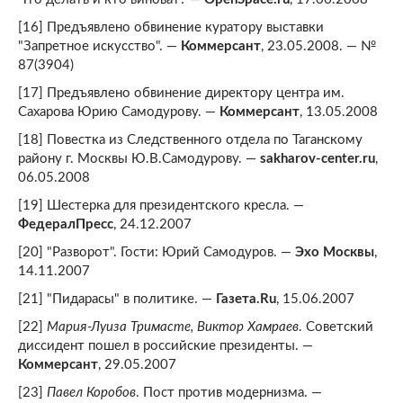
[16] Предъявлено обвинение куратору выставки
"Запретное искусство". —
Коммерсант
, 23.05.2008. — №
87(3904)
[17] Предъявлено обвинение директору центра им.
Сахарова Юрию Самодурову. —
Коммерсант
, 13.05.2008
[18] Повестка из Следственного отдела по Таганскому
району г. Москвы Ю.В.Самодурову. —
sakharov-center.ru
,
06.05.2008
[19] Шестерка для президентского кресла. —
ФедералПресс
, 24.12.2007
[20] "Разворот". Гости: Юрий Самодуров. —
Эхо Москвы
,
14.11.2007
[21] "Пидарасы" в политике. —
Газета.Ru
, 15.06.2007
[22]
Мария-Луиза Тримасте, Виктор Хамраев
. Советский
диссидент пошел в российские президенты. —
Коммерсант
, 29.05.2007
[23]
Павел Коробов
. Пост против модернизма. —