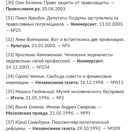
[30]
Олег Беляков
. Право защиты от правозащиты. —
Православие.ру
, 20.08.2003
[31]
Павел Коробов
. Депутаты Госдумы заступились за
православных погромщиков. —
Коммерсант
, 13.02.2003.
— №25
[32]
Анна Викторова
. Вот и встретились две провокации.
—
Культура
, 23.01.2003. — №3
[33]
Кристина Автомонова
. Чеченские журналисты
недовольны своей профессией. —
Коммерсант
,
24.12.2001. — №234
[34]
Сергей Чапнин
. Свобода совести и финансовые
махинации. —
Независимая газета
, 16.12.1998. — №011
[35]
Михаил Гнедовский
. Музей человеческого бесправия.
—
Итоги
, 21.05.1996. — №2
[36]
Виола Егикова
. Имени Андрея Сахарова. —
Московская правда
, 21.05.1996. — №91
[37]
Юрий Самодуров
. Перспектива политической
реформы. —
Независимая газета
, 29.10.1992. — №209