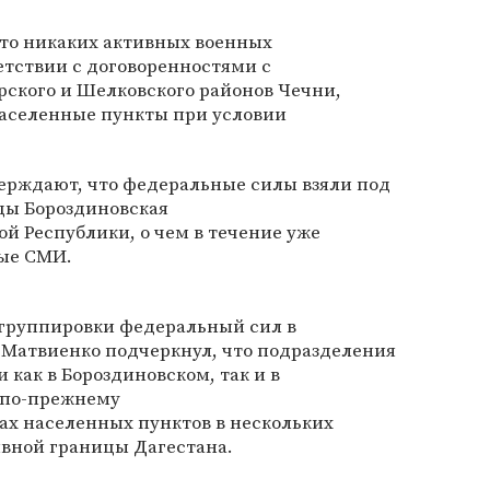
то никаких активных военных
ветствии с договоренностями с
ского и Шелковского районов Чечни,
населенные пункты при условии
ерждают, что федеральные силы взяли под
цы Бороздиновская
й Республики, о чем в течение уже
ые СМИ.
группировки федеральный сил в
 Матвиенко подчеркнул, что подразделения
 как в Бороздиновском, так и в
 по-прежнему
ах населенных пунктов в нескольких
вной границы Дагестана.