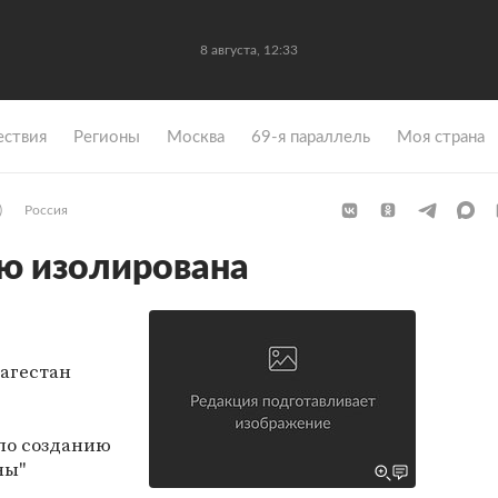
8 августа, 12:33
ствия
Регионы
Москва
69-я параллель
Моя страна
)
Россия
ю изолирована
Дагестан
по созданию
ны"