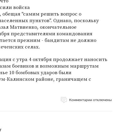
 что
сили войска
, обещая "самим решить вопрос о
населенных пунктов". Однако, поскольку
казал Матвиенко, окончательное
тября представителями командования
стается прежним - бандитам не должно
еченских селах.
ция с утра 4 октября продолжает наносить
базам боевиков и возможным маршрутам
нье 10 бомбовых ударов были
тум-Калинском районе, граничащем с
Комментарии отключены
т