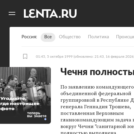
11
A
Россия
Все
Общество
Политика
Происше
01:45, 5 октября 1999
(обновлено: 21:43, 16 февраля 2026
Чечня полность
По заявлению командующего
объединенной федеральной
Угадайте,
группировкой в Республике 
где настоящее
генерала Геннадия Трошева,
фото
поставленная Верховным
главнокомандующим задача 
вокруг Чечни "санитарной зо
полностью выполнена.