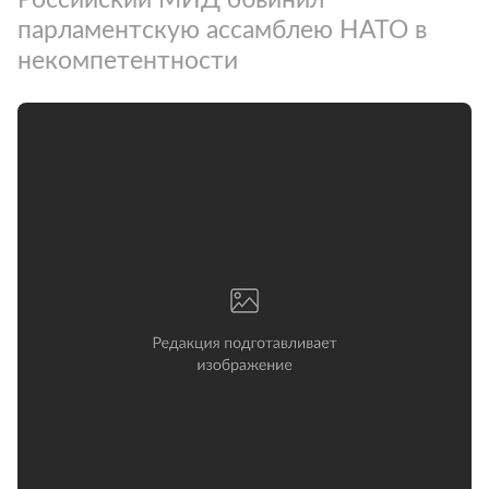
парламентскую ассамблею НАТО в
некомпетентности