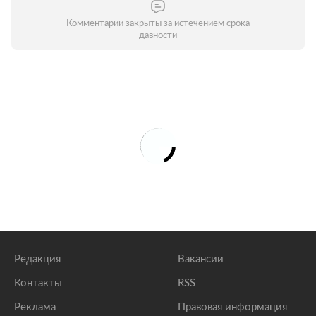
Комментарии закрыты за истечением срока
давности
Редакция
Вакансии
Контакты
RSS
Реклама
Правовая информация