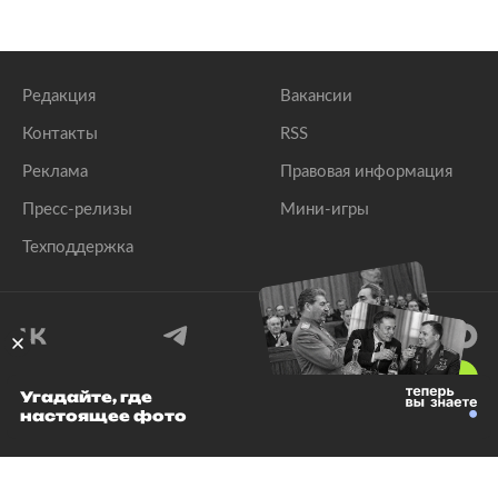
Редакция
Вакансии
Контакты
RSS
Реклама
Правовая информация
Пресс-релизы
Мини-игры
Техподдержка
18
+
Угадайте, где
настоящее фото
© 1999–2026 Все права защищены.
ООО «Лента.Ру»
Лента добра