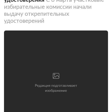
избирательные комиссии начали
выдачу открепительных
удостоверений