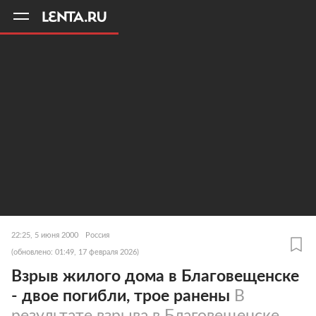
11
A
22:25, 5 июня 2000
Россия
(обновлено: 01:49, 17 февраля 2026)
Взрыв жилого дома в Благовещенске
- двое погибли, трое ранены
В
результате взрыва в Благовещенске