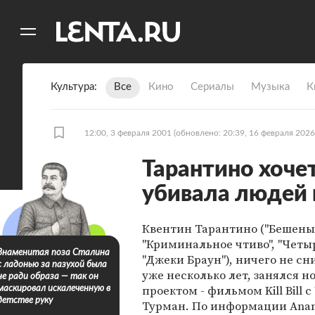
11
A
Культура
Все
Кино
Сериалы
Музыка
К
12:00, 3 февраля 2001
(обновлено: 20:39, 16 февраля 2026
Тарантино хоче
убивала людей
Квентин Тарантино ("Бешены
"Криминальное чтиво", "Четы
Знаменитая поза Сталина
"Джеки Браун"), ничего не с
с ладонью за пазухой была
уже несколько лет, занялся 
не ради образа — так он
проектом - фильмом Kill Bill 
маскировал искалеченную в
детстве руку
Турман. По информации Anan