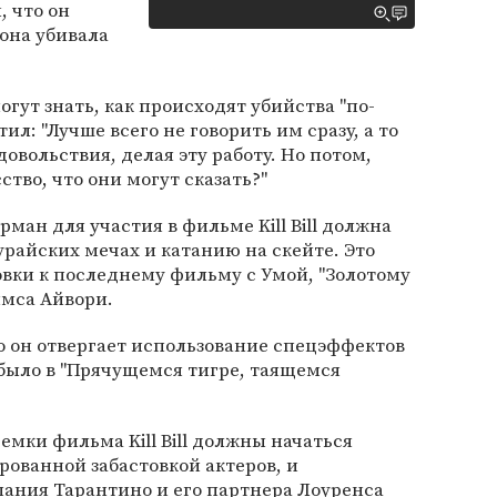
, что он
 она убивала
огут знать, как происходят убийства "по-
ил: "Лучше всего не говорить им сразу, а то
овольствия, делая эту работу. Но потом,
ство, что они могут сказать?"
рман для участия в фильме Kill Bill должна
урайских мечах и катанию на скейте. Это
овки к последнему фильму с Умой, "Золотому
ймса Айвори.
о он отвергает использование спецэффектов
 было в "Прячущемся тигре, таящемся
емки фильма Kill Bill должны начаться
рованной забастовкой актеров, и
ания Тарантино и его партнера Лоуренса