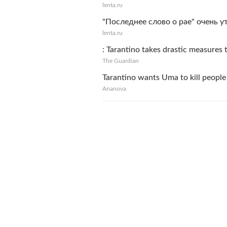
lenta.ru
"Последнее слово о рае" очень у
lenta.ru
: Tarantino takes drastic measures
The Guardian
Tarantino wants Uma to kill people 
Ananova