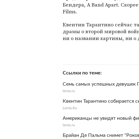
Бендера, A Band Apart. Скоре
Films.
Квентин Тарантино сейчас т
драмы о второй мировой войн
ни о названии картины, ни о 
Ссылки по теме
Семь самых успешных девушек 
lenta.ru
Квентин Тарантино собирается 
Lenta.Ru
Американцы не увидят новый фи
lenta.ru
Брайан Де Пальма снимет "Рок