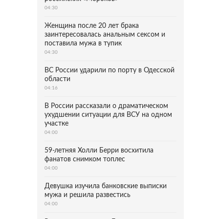
04:30
Женщина после 20 лет брака
заинтересовалась анальным сексом и
поставила мужа в тупик
04:30
ВС России ударили по порту в Одесской
области
04:16
В России рассказали о драматическом
ухудшении ситуации для ВСУ на одном
участке
04:00
59-летняя Холли Берри восхитила
фанатов снимком топлес
04:00
Девушка изучила банковские выписки
мужа и решила развестись
04:00