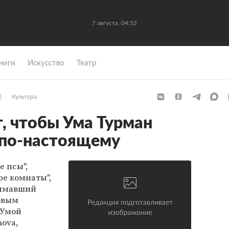
7 августа, 04:52
ниги
Искусство
Театр
)
Культура
т, чтобы Ума Турман
 по-настоящему
е псы",
ре комнаты",
нимавший
новым
с Умой
ova,