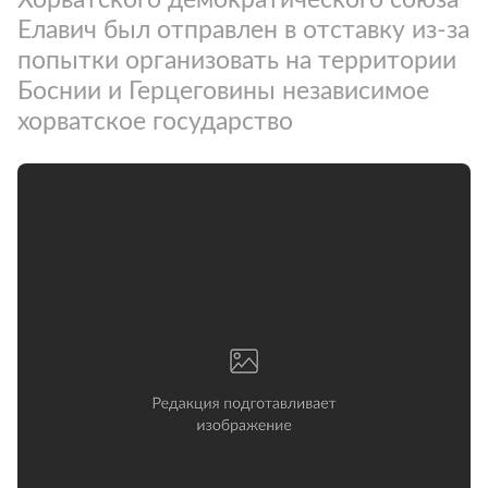
Елавич был отправлен в отставку из-за
попытки организовать на территории
Боснии и Герцеговины независимое
хорватское государство