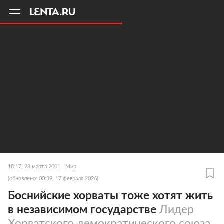
11
A
18:17, 28 марта 2001
Мир
(обновлено: 00:39, 17 февраля 2026)
Боснийские хорваты тоже хотят жить
в независимом государстве
Лидер
Хорватского демократического союза