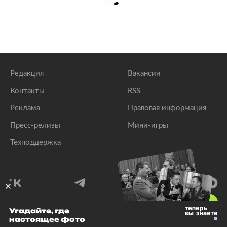
Редакция
Вакансии
Контакты
RSS
Реклама
Правовая информация
Пресс-релизы
Мини-игры
Техподдержка
18
+
Угадайте, где
настоящее фото
© 1999–2026 Все права защищены.
ООО «Лента.Ру»