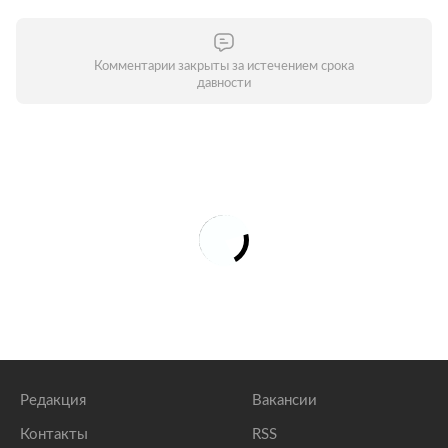
Комментарии закрыты за истечением срока
давности
Редакция
Вакансии
Контакты
RSS