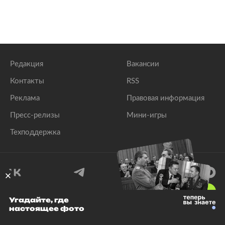
Редакция
Вакансии
Контакты
RSS
Реклама
Правовая информация
Пресс-релизы
Мини-игры
Техподдержка
18
+
Угадайте, где
настоящее фото
© 1999–2026 Все права защищены.
ООО «Лента.Ру»