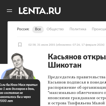
11
A
Россия
Все
Общество
Политика
Происше
02:58, 31 июля 2001
(обновлено: 07:26, 17 февраля 2026)
Касьянов откры
Шикотан
Председатель правительства
Касьянов подписал в понеде
Если бы Илон Маск тратил
распоряжение об организаци
по 1 млн долларов в день,
"максимально облегченного 
его состояние не
японскими гражданами остр
закончилось бы и через
2000 лет
и острова Танфильева Малой