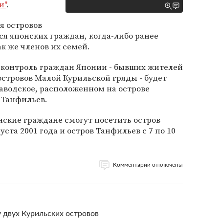
и"
.
я островов
я японских граждан, когда-либо ранее
ак же членов их семей.
контроль граждан Японии - бывших жителей
островов Малой Курильской гряды - будет
заводское, расположенном на острове
е Танфильев.
ские граждане смогут посетить остров
уста 2001 года и остров Танфильев с 7 по 10
Комментарии отключены
 двух Курильских островов