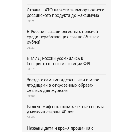
Страна НАТО нарастила импорт одного
российского продукта до максимума
01:25
В России назвали регионы с пенсией
среди неработающих свыше 35 тысяч
рублей
01:21
В МИД России усомнились в
беспристрастности юстиции ФРГ
01:19
Звезда с самыми идеальными в мире
ягодицами в откровенных образах
снялась для журнала
01:00
Развеян миф о плохом качестве спермы
у мужчин старше 40 лет
01:00
Названы дата и время прощания с