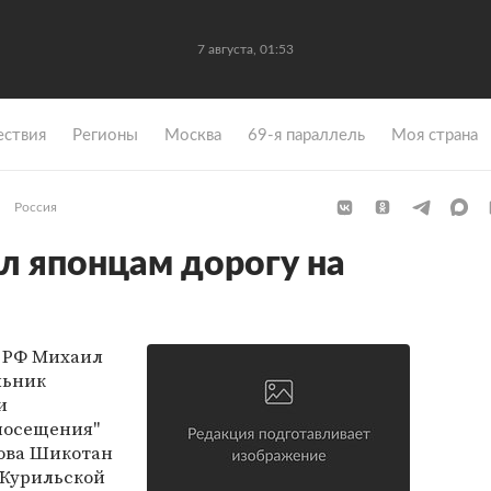
7 августа, 01:53
ствия
Регионы
Москва
69-я параллель
Моя страна
Россия
л японцам дорогу на
 РФ Михаил
льник
и
посещения"
ова Шикотан
 Курильской