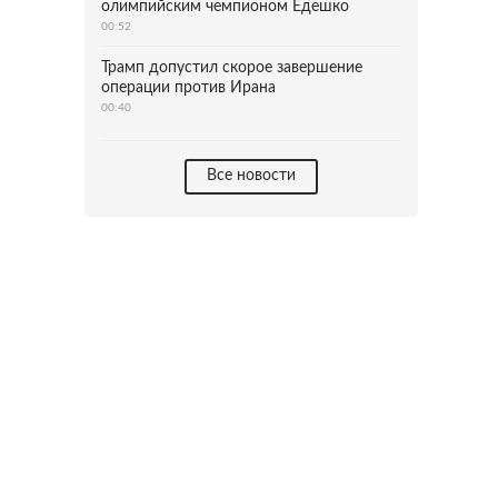
олимпийским чемпионом Едешко
00:52
Трамп допустил скорое завершение
операции против Ирана
00:40
Все новости