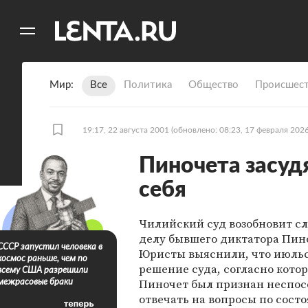
11
A
Мир
Все
Политика
Общество
Происшест
19:17, 22 августа 2001
(обновлено: 08:23, 17 февраля 2026
Пиночета засудя
себя
Чилийский суд возобновит с
делу бывшего диктатора Пин
СССР запустил человека в
Юристы выяснили, что июль
космос раньше, чем по
решение суда, согласно кото
всему США разрешили
Пиночет был признан неспо
межрасовые браки
отвечать на вопросы по сост