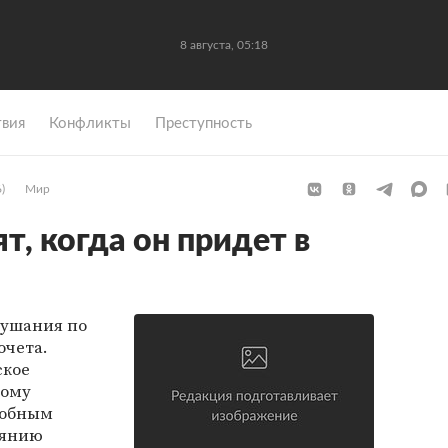
8 августа, 05:18
вия
Конфликты
Преступность
)
Мир
т, когда он придет в
лушания по
очета.
ское
рому
собным
оянию