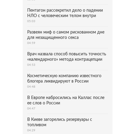
Пентагон рассекретил дело о падении
НЛО с человеческим телом внутри
05:03
Развеян миф о самом рискованном дне
для незащищенного секса
04:59
Врач назвала способ повысить точность
«календарного» метода контрацепции
04:53
Косметическую компанию известного
блогера ликвидируют в России
04:48
В Европе набросились на Каллас после
ее слов о России
04:47
В Киеве загорелись резервуары с
топливом
04:29