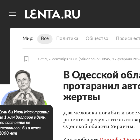
11
A
Мир
Все
Политика
Общество
Происшест
17:15, 6 сентября 2001
(обновлено: 08:49, 17 февраля 202
В Одесской обл
протаранил авто
жертвы
Два человека погибли и восе
Если бы Илон Маск тратил
по 1 млн долларов в день,
ранения в результате автоава
его состояние не
Одесской области Украины.
закончилось бы и через
2000 лет
Как сообщает
Magnolia-TV.co