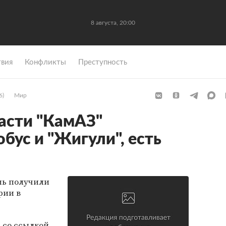
8 августа, 20:00
вия
Конфликты
Преступность
6)
Мир
асти "КамАЗ"
бус и "Жигули", есть
мь получили
рии в
m
со ссылкой