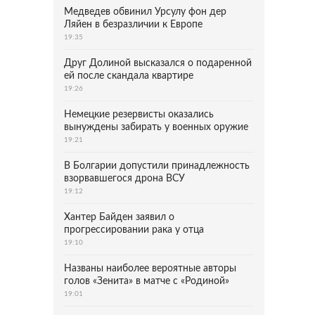
Медведев обвинил Урсулу фон дер
Ляйен в безразличии к Европе
19:35
Друг Долиной высказался о подаренной
ей после скандала квартире
19:26
Немецкие резервисты оказались
вынуждены забирать у военных оружие
19:21
В Болгарии допустили принадлежность
взорвавшегося дрона ВСУ
19:12
Хантер Байден заявил о
прогрессировании рака у отца
19:10
Названы наиболее вероятные авторы
голов «Зенита» в матче с «Родиной»
19:01