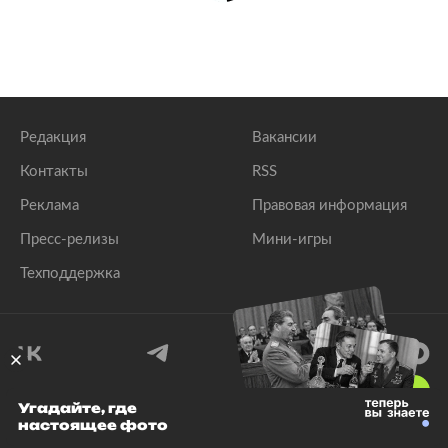
Редакция
Вакансии
Контакты
RSS
Реклама
Правовая информация
Пресс-релизы
Мини-игры
Техподдержка
18
+
Угадайте, где
настоящее фото
© 1999–2026 Все права защищены.
ООО «Лента.Ру»