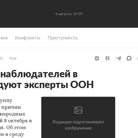
6 августа, 19:39
вия
Конфликты
Преступность
6)
Мир
 наблюдателей в
едуют эксперты ООН
руппу
я причин
ународных
 8 октября в
и. Об этом
м в среду