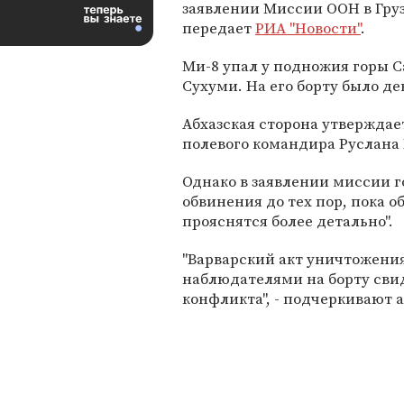
заявлении Миссии ООН в Гру
передает
РИА "Новости"
.
Ми-8 упал у подножия горы С
Сухуми. На его борту было де
Абхазская сторона утверждает
полевого командира Руслана 
Однако в заявлении миссии г
обвинения до тех пор, пока о
прояснятся более детально".
"Варварский акт уничтожени
наблюдателями на борту свид
конфликта", - подчеркивают 