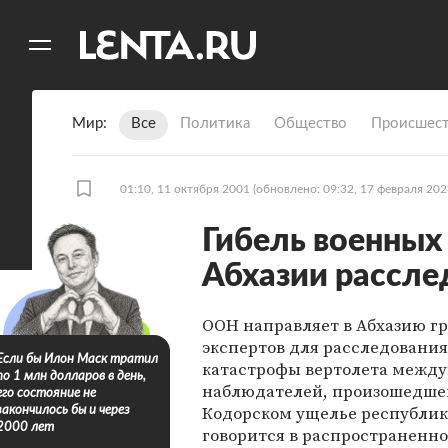
11
A
Мир
Все
Политика
Общество
Происшест
01:10, 11 октября 2001
(обновлено: 09:32, 17 февраля 202
Гибель военных
Абхазии рассл
ООН направляет в Абхазию г
экспертов для расследовани
Если бы Илон Маск тратил
катастрофы вертолета межд
по 1 млн долларов в день,
наблюдателей, произошедшей
его состояние не
Кодорском ущелье республик
закончилось бы и через
2000 лет
говорится в распространенно