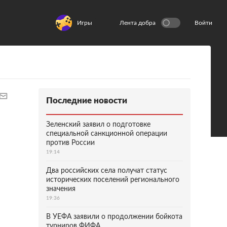
Игры
Лента добра
Войти
Последние новости
Зеленский заявил о подготовке
специальной санкционной операции
против России
19:14
Два российских села получат статус
исторических поселений регионального
значения
19:36
В УЕФА заявили о продолжении бойкота
турниров ФИФА