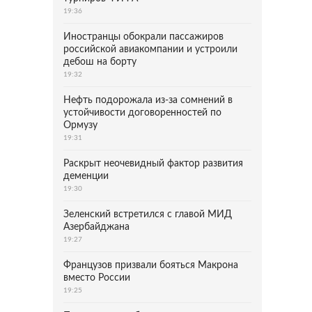
19:36
Иностранцы обокрали пассажиров
российской авиакомпании и устроили
дебош на борту
19:32
Нефть подорожала из-за сомнений в
устойчивости договоренностей по
Ормузу
19:31
Раскрыт неочевидный фактор развития
деменции
19:30
Зеленский встретился с главой МИД
Азербайджана
19:27
Французов призвали бояться Макрона
вместо России
19:25