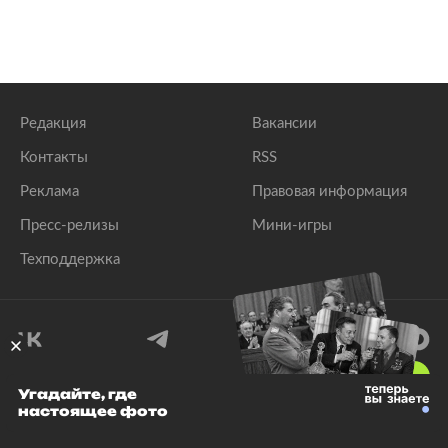
Редакция
Вакансии
Контакты
RSS
Реклама
Правовая информация
Пресс-релизы
Мини-игры
Техподдержка
18
+
Угадайте, где
настоящее фото
© 1999–2026 Все права защищены.
ООО «Лента.Ру»