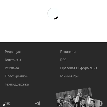
Редакция
Вакансии
Контакты
RSS
Реклама
Правовая информация
Пресс-релизы
Мини-игры
Техподдержка