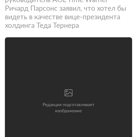
Ричард Парсонс заявил, что хотел бы
видеть в качестве вице-президента
холдинга Теда Тернера