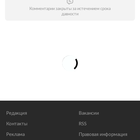
Комментарии закрыты за истечением срока
давности
Редакция
Вакансии
Контакты
RSS
Реклама
Правовая информация