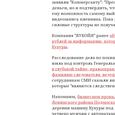
заявили "Коммерсанту": "Пре
деньги, но и подтвердить, ч
ему возможность самому вый
видеозапись пленника. Пока 
силовые структуры не получ
Компания "ЛУКОЙЛ" ранее
об
рублей за информацию, кото
Кукуры
.
Расследование дела по похи
взяла под контроль Генераль
в глубокой тайне, правоохра
фамилию следователя, ведущ
сотрудникам СМИ сказали ли
которые "являются следствен
Напомним,
бизнесмен пропал
Ленинского района Подмоско
деревни машину Кукуры под 
четверо мужчин с автоматами