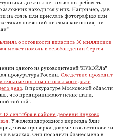
ступники должны не только потребовать
то заложник находится у них. Например, дав
ти на связь или прислать фотографию или
же таких посланий ни сама компания, ни
али"
ъявила о готовности вплатить 30 миллионов
рая может помочь в освобождении Сергея
щении одного из руководителей "ЛУКОЙЛа"
ная прокуратура России.
Следствие проходит
нительные органы не называют даже
его дело
. В прокуратуре Московской области
шь, что предпринимают некие шаги,
ной тайной".
 12 сентября в районе деревни Внуково
вья
. У железнодорожного переезда близ
предлогом проверки документов остановили
 и в масках. Они посадили бизнесмена в