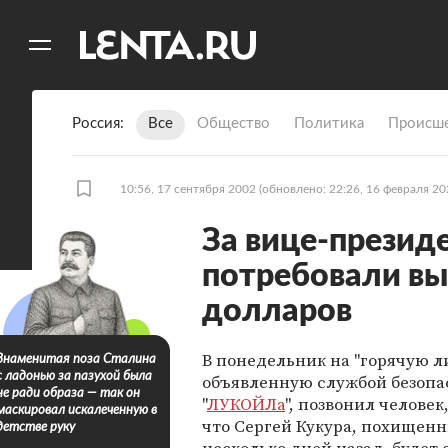
11
A
Россия
Все
Общество
Политика
Происше
10:56, 17 сентября 2002
(обновлено: 22:26, 16 февраля 20
За вице-презид
потребовали вы
долларов
В понедельник на "горячую л
Знаменитая поза Сталина
с ладонью за пазухой была
объявленную службой безопа
не ради образа — так он
"
ЛУКОЙЛа
", позвонил человек
маскировал искалеченную в
что Сергей Кукура, похищен
детстве руку