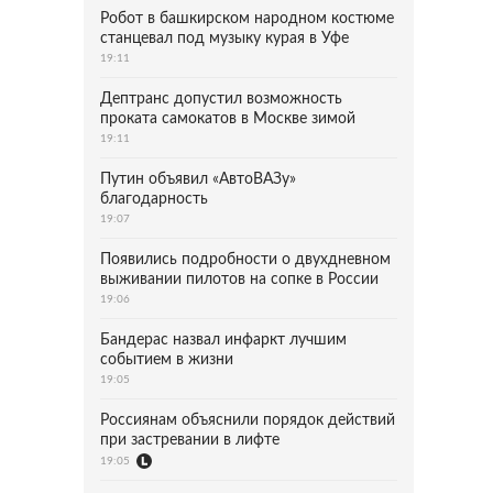
Робот в башкирском народном костюме
станцевал под музыку курая в Уфе
19:11
Дептранс допустил возможность
проката самокатов в Москве зимой
19:11
Путин объявил «АвтоВАЗу»
благодарность
19:07
Появились подробности о двухдневном
выживании пилотов на сопке в России
19:06
Бандерас назвал инфаркт лучшим
событием в жизни
19:05
Россиянам объяснили порядок действий
при застревании в лифте
19:05