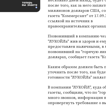
несколько дней назад, будет
после того, как за него заплат
миллионов долларов США, с
газета "Коммерсант" от 17.09.
ссылкой на источник в
правоохранительных органах
Позвонивший в компанию чело
"ЛУКОЙЛа" жив и здоров и ем
предоставлен наличными, в м
позвонивший на "горячую лини
долларах, сообщает газета "К
Каким образом должен быть 
уточнить после того, как бу
готовности "ЛУКОЙЛа" заплат
В компании "ЛУКОЙЛ", куда 
газеты, сообщили, что по "г
много звонков, информация п
опровергнуть требование о в