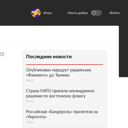
Игры
Лента добра
Войти
Последние новости
Опубликован маршрут украинских
«Фламинго» до Тюмени
18:11
Страна НАТО приняла неожиданное
решение по восточному флангу
19:12
Российская «Бандероль» прилетела на
«Укрпочту»
19:11