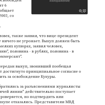
 освобожден
ят 6
ообщает
2002, со
.
век, также заявил, что вице-президент
у ничего не угрожает. Выкуп должен быть
елких купюрах, заявил человек,
ю", половина - в рублях, половина - в
оммерсант".
передан выкуп, звонивший пообещал
дет достигнуто принципиальное согласие о
ить за освобождение Кукуры.
обратились за разъяснениями журналисты
орячей линии" действительно поступает
роверяется, но подтвердить или
ыкупе отказались. Представители МВД