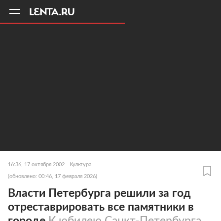
11
A
16:36, 17 октября 2002
Культура
(обновлено: 00:46, 17 февраля 2026)
Власти Петербурга решили за год
отреставрировать все памятники в
городе
К юбилею Санкт-Петербурга