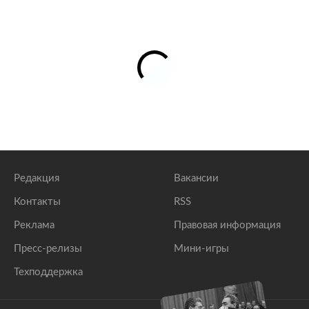
Редакция
Вакансии
Контакты
RSS
Реклама
Правовая информация
Пресс-релизы
Мини-игры
Техподдержка