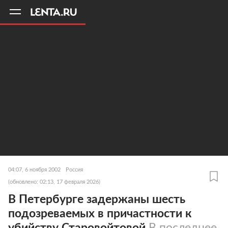
11
A
04:07, 6 ноября 2002
Россия
(обновлено: 02:13, 17 февраля 2026)
В Петербурге задержаны шесть
подозреваемых в причастности к
убийству Старовойтовой
В последнее