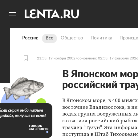
11
A
Россия
Все
Общество
Политика
Происше
21:53, 19 ноября 2002
(обновлено: 02:53, 17 февраля 2026
В Японском мор
российский тра
В Японском море, в 400 милях
восточнее Владивостока, в н
Если сырая рыба пахнет
водах группа вооруженных 
«рыбой», ее лучше не есть!
захватила российский рыбол
траулер "Тулун". Эта информ
поступила в Штаб Тихоокеан