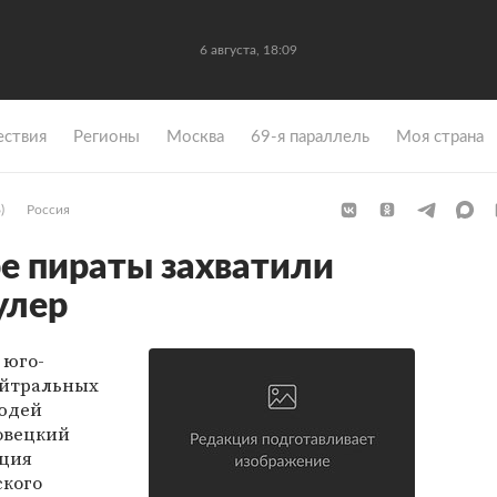
6 августа, 18:09
ствия
Регионы
Москва
69-я параллель
Моя страна
)
Россия
е пираты захватили
улер
 юго-
ейтральных
людей
овецкий
ация
ского