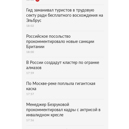
Гид заманивал туристов в трудовую
секту ради бесплатного восхождения на
Эльбрус
18:02
Российское посольство
прокомментировало новые санкции
Британии
18:00
В России создадут кластер по огранке
алмазов
17:59
По Москве-реке поплыла гигантская
каска
17:57
Менеджер Безруковой
прокомментировал кадры с актрисой в
инвалидном кресле
17:56