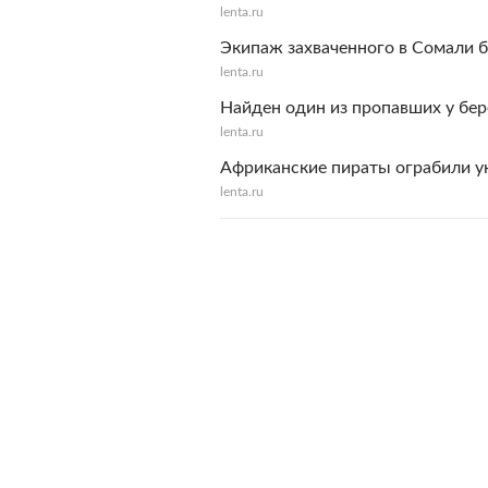
lenta.ru
Экипаж захваченного в Сомали б
lenta.ru
Найден один из пропавших у бе
lenta.ru
Африканские пираты ограбили у
lenta.ru