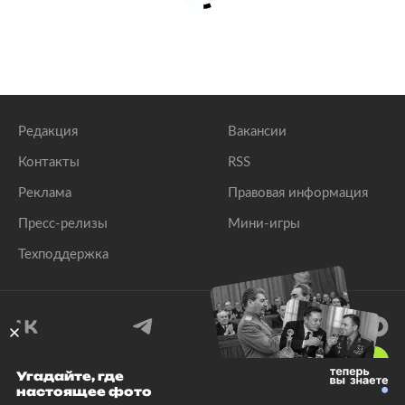
Редакция
Вакансии
Контакты
RSS
Реклама
Правовая информация
Пресс-релизы
Мини-игры
Техподдержка
18
+
Угадайте, где
настоящее фото
© 1999–2026 Все права защищены.
ООО «Лента.Ру»