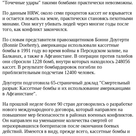
"Точечные удары" такими бомбами практически невозможны.
По данным HRW, около семи процентов кассет не взрывается
и остается лежать на земле, практически становясь пехотными
минами. Они могут убивать людей через многие годы после
того, как конфликт закончился.
По словам представителя правозащитников Бонни Доугерти
(Bonnie Doeherty), американцы использовали кассетные
бомбы в 1991 году во время войны в Персидском заливе, на
Балканах, а также в Афганистане. В операции против талибов
они сбросили 1228 бомб, внутри которых находилось 248056
кассет. В результате бомбардировок погибли по
приблизительным подсчетам 12400 человек.
Доугерти подготовила 65-страничный доклад "Смертельный
разрыв: Кассетные бомбы и их использование американцами
в Афганистане".
На прошлой неделе более 90 стран договорились о разработке
нового международного договора, который направлен на
повышение мер безопасности в районах военных конфликтов.
Он направлен на уменьшение количества смертей от
неразорвавшихся боеприпасов после окончания боевых
действий. Имеются в виду, прежде всего, кассетные бомбы и