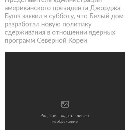
американского президента Джорджа
Буша заявил в субботу, что Белый дом
разработал новую политику
сдерживания в отношении ядерных
программ Северной Кореи