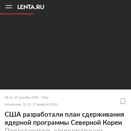
11
A
08:16, 29 декабря 2002
Мир
(обновлено: 05:33, 17 февраля 2026)
США разработали план сдерживания
ядерной программы Северной Кореи
Представитель администрации