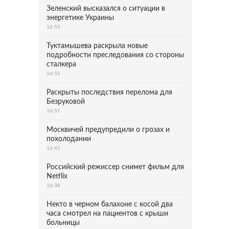
Зеленский высказался о ситуации в
энергетике Украины
16:55
Туктамышева раскрыла новые
подробности преследования со стороны
сталкера
16:51
Раскрыты последствия перелома для
Безруковой
16:51
Москвичей предупредили о грозах и
похолодании
16:41
Российский режиссер снимет фильм для
Netflix
16:38
Некто в черном балахоне с косой два
часа смотрел на пациентов с крыши
больницы