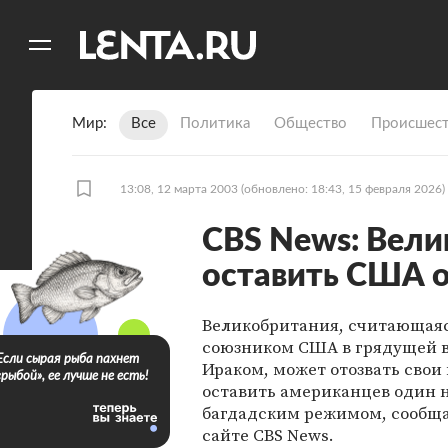
11
A
Мир
Все
Политика
Общество
Происшест
13:08, 12 марта 2003
(обновлено: 18:43, 15 февраля 2026)
CBS News: Вели
оставить США о
Великобритания, считающая
союзником США в грядущей в
Если сырая рыба пахнет
Ираком, может отозвать свои 
«рыбой», ее лучше не есть!
оставить американцев один н
багдадским режимом, сообща
сайте CBS News.