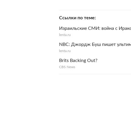
Ссылки по теме
Израильские СМИ: война с Ирако
lenta.ru
NBC: Джордж Буш пишет ульти
lenta.ru
Brits Backing Out?
CBS News