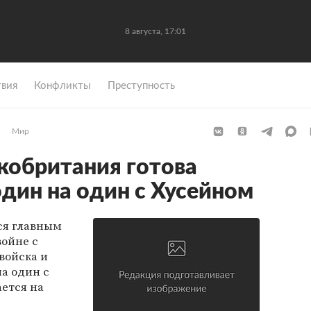
8 августа, 17:01
вия
Конфликты
Преступность
Мир
кобритания готова
дин на один с Хусейном
ся главным
ойне с
войска и
а один с
ется на