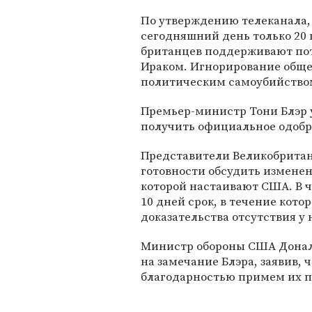
По утверждению телеканала,
сегодняшний день только 20
британцев поддерживают пот
Ираком. Игнорирование обще
политическим самоубийством
Премьер-министр Тони Блэр 
получить официальное одобр
Представители Великобритани
готовности обсудить изменен
которой настаивают США. В ч
10 дней срок, в течение кото
доказательства отсутствия у
Министр обороны США Доналд
на замечание Блэра, заявив, 
благодарностью примем их по