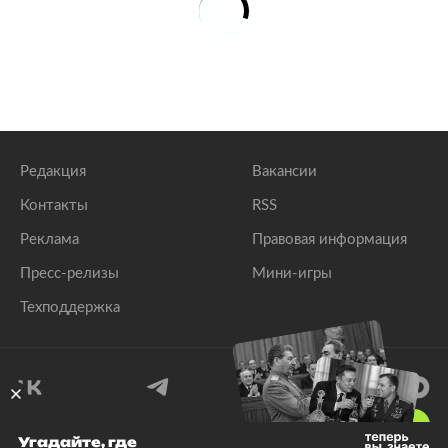
Редакция
Вакансии
Контакты
RSS
Реклама
Правовая информация
Пресс-релизы
Мини-игры
Техподдержка
18
+
Угадайте, где