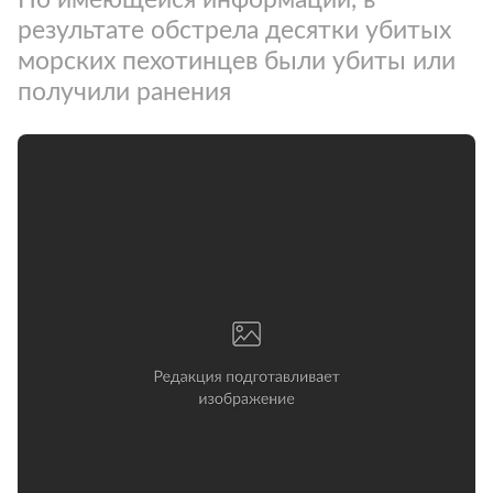
результате обстрела десятки убитых
морских пехотинцев были убиты или
получили ранения