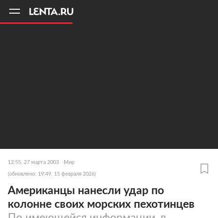
11
A
12:55, 27 марта 2003
Мир
(обновлено: 19:49, 15 февраля 2026)
Американцы нанесли удар по
колонне своих морских пехотинцев
По имеющейся информации, в