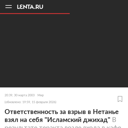
11
A
20:39, 30 марта 2003
Мир
(обновлено: 19:59, 15 февраля 2026)
Ответственность за взрыв в Нетанье
взял на себя "Исламский джихад"
В
результате теракта возле входа в кафе