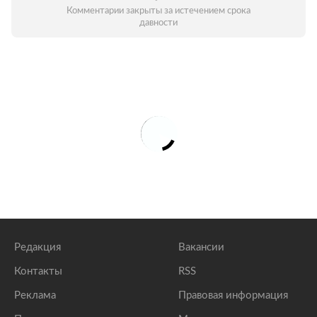
Комментарии закрыты за истечением срока
давности
Редакция
Вакансии
Контакты
RSS
Реклама
Правовая информация