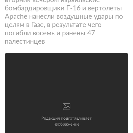
бомбардировщики F-16 и вертолеты
Apache нанесли воздушные удары по
целям в Газе, в результате чего
погибли восемь и ранены 47
палестинцев