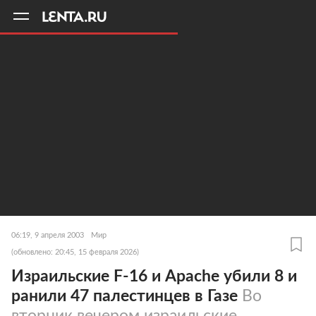
11
A
06:19, 9 апреля 2003
Мир
(обновлено: 20:45, 15 февраля 2026)
Израильские F-16 и Apache убили 8 и
ранили 47 палестинцев в Газе
Во
вторник вечером израильские