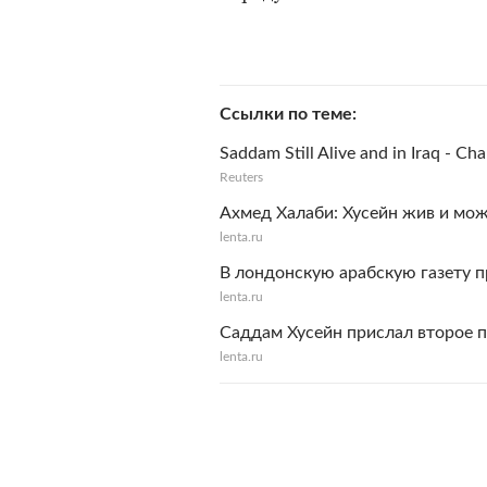
Ссылки по теме
Saddam Still Alive and in Iraq - Cha
Reuters
Ахмед Халаби: Хусейн жив и мож
lenta.ru
В лондонскую арабскую газету 
lenta.ru
Саддам Хусейн прислал второе п
lenta.ru