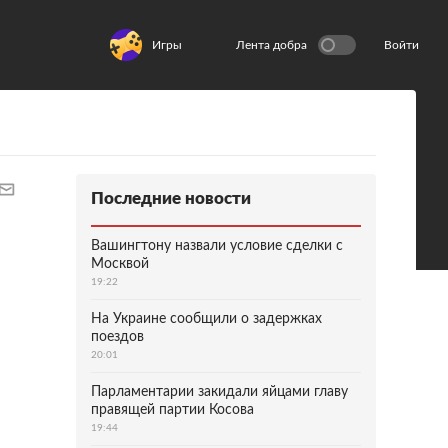
Игры
Лента добра
Войти
Последние новости
Вашингтону назвали условие сделки с
Москвой
19:22
На Украине сообщили о задержках
поездов
20:01
Парламентарии закидали яйцами главу
правящей партии Косова
19:44