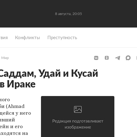
8 августа, 20:05
вия
Конфликты
Преступность
Мир
Саддам, Удай и Кусай
 в Ираке
ного
би (Ahmad
щейся у него
ывший
ейн и его
аходятся на