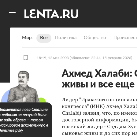
11
A
Мир
Все
Политика
Общество
Происшест
18:19, 12 мая 2003
(обновлено: 22:44, 15 февраля 2026)
Ахмед Халаби: 
живы и все еще
Лидер "Иракского националь
конгресса" (ИНК) Ахмед Хала
Знаменитая поза Сталина
Chalabi) заявил, что, по имею
с ладонью за пазухой была
достоверной информации, б
не ради образа — так он
иракский лидер - Саддам Хус
маскировал искалеченную в
детстве руку
сыновья живы и до сих пор н