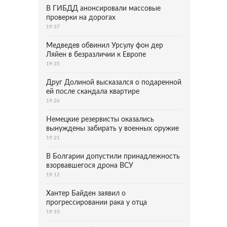
В ГИБДД анонсировали массовые
проверки на дорогах
19:37
Медведев обвинил Урсулу фон дер
Ляйен в безразличии к Европе
19:35
Друг Долиной высказался о подаренной
ей после скандала квартире
19:26
Немецкие резервисты оказались
вынуждены забирать у военных оружие
19:21
В Болгарии допустили принадлежность
взорвавшегося дрона ВСУ
19:12
Хантер Байден заявил о
прогрессировании рака у отца
19:10