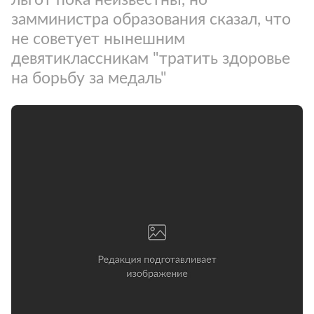
замминистра образования сказал, что
не советует нынешним
девятиклассникам "тратить здоровье
на борьбу за медаль"