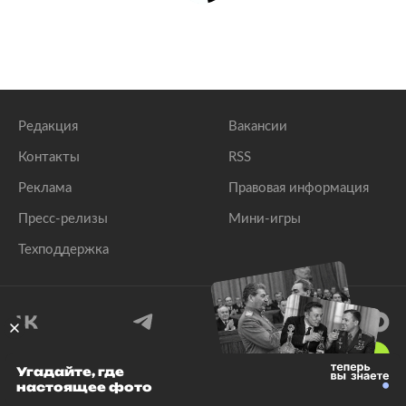
Редакция
Вакансии
Контакты
RSS
Реклама
Правовая информация
Пресс-релизы
Мини-игры
Техподдержка
18
+
Угадайте, где
настоящее фото
© 1999–2026 Все права защищены.
ООО «Лента.Ру»