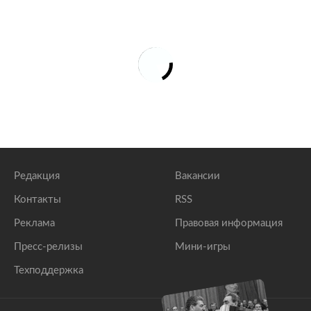
Редакция
Вакансии
Контакты
RSS
Реклама
Правовая информация
Пресс-релизы
Мини-игры
Техподдержка