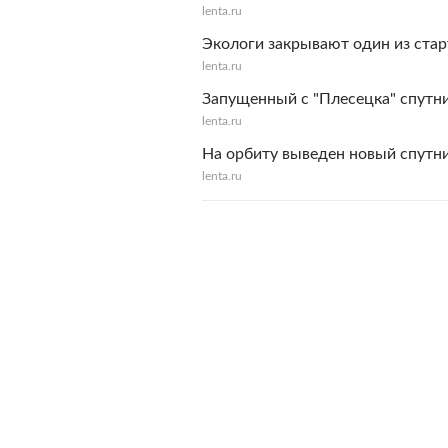
lenta.ru
Экологи закрывают один из ста
lenta.ru
Запущенный с "Плесецка" спутн
lenta.ru
На орбиту выведен новый спутн
lenta.ru