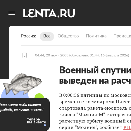
11
A
Россия
Все
Общество
Политика
Происше
04:44, 20 июня 2003
(обновлено: 01:44, 16 февраля 2026)
Военный спутни
выведен на рас
В 0:00:56 пятницы по москов
времени с космодрома Плесе
Если сырая рыба пахнет
стартовала ракета-носитель 
«рыбой», ее лучше не есть!
класса "Молния-М", которая в
расчетную орбиту военный с
серии "Молния", сообщает
РИ