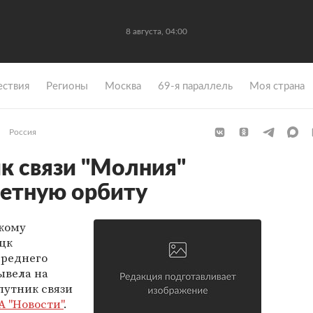
8 августа, 04:00
ствия
Регионы
Москва
69-я параллель
Моя страна
Россия
к связи "Молния"
четную орбиту
скому
цк
среднего
ывела на
путник связи
А "Новости"
.