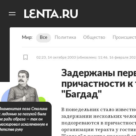
11
A
Мир
Все
Политика
Общество
Происшест
02:23, 14 октября 2003
(обновлено: 11:46, 16 февраля 202
Задержаны пер
причастности к
"Багдад"
В понедельник стало известн
Знаменитая поза Сталина
с ладонью за пазухой была
задержании нескольких челов
не ради образа — так он
подозреваются в причастност
маскировал искалеченную в
организации теракта у гост
детстве руку