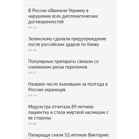
В России обвинили Украину в
нарушении всех дипломатических
договоренностей
04:54
Зеленскому сделали предупреждение
после российских ударов по Киеву
04:46
Популярные препараты связали со
снижением риска переломов
04:27
Названо число въехавших за полгода в
Россию украинцев
04:14
Медсестра отчитала 89-летнюю
пациентку и стала жертвой насмешек с
ее стороны
04:00
Папарацци сняли 52-летнюю Викторию