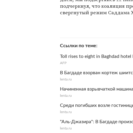
подчеркнул, что коалиция пр
свергнутый режим Саддама Х
Ссылки по теме
Toll rises to eight in Baghdad hotel 
AFP
В Багдаде взорван кортеж шиитс
lenta.ru
Начиненная взрывчаткой машина
lenta.ru
Среди погибших возле гостиницы
lenta.ru
"Аль-Джазира": В Багдаде прои
lenta.ru