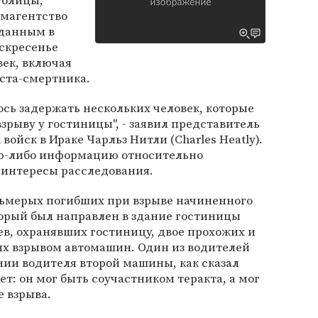
толицы,
рмагентство
 данным в
оскресенье
век, включая
ста-смертника.
ось задержать нескольких человек, которые
зрыву у гостиницы", - заявил представитель
ойск в Ираке Чарльз Нитли (Charles Heatly).
ую-либо информацию относительно
 интересы расследования.
осьмерых погибших при взрыве начиненного
торый был направлен в здание гостиницы
ев, охранявших гостиницу, двое прохожих и
х взрывом автомашин. Один из водителей
нии водителя второй машины, как сказал
т: он мог быть соучастником теракта, а мог
е взрыва.