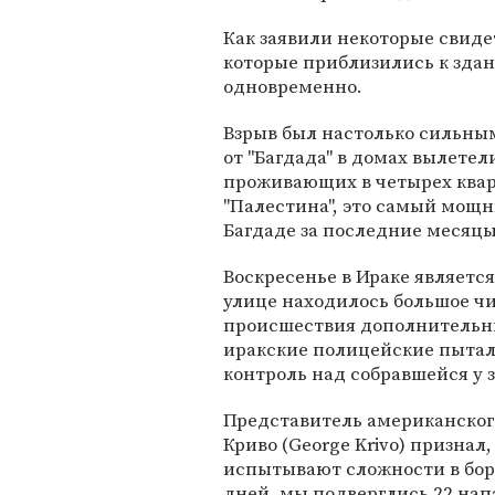
Как заявили некоторые свид
которые приблизились к зда
одновременно.
Взрыв был настолько сильным
от "Багдада" в домах вылете
проживающих в четырех квар
"Палестина", это самый мощн
Багдаде за последние месяцы
Воскресенье в Ираке являетс
улице находилось большое ч
происшествия дополнительн
иракские полицейские пытал
контроль над собравшейся у 
Представитель американског
Криво (George Krivo) призна
испытывают сложности в борь
дней, мы подверглись 22 напа