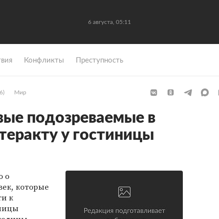
6 августа, 05:11
вия
Конфликты
Преступность
6)
Мир
вые подозреваемые в
 теракту у гостиницы
о о
ек, которые
и к
иницы