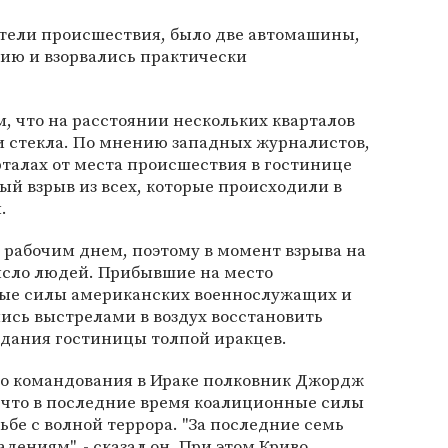
етели происшествия, было две автомашины,
нию и взорвались практически
, что на расстоянии нескольких кварталов
ли стекла. По мнению западных журналистов,
талах от места происшествия в гостинице
ый взрыв из всех, которые происходили в
.
я рабочим днем, поэтому в момент взрыва на
исло людей. Прибывшие на место
ые силы американских военнослужащих и
ись выстрелами в воздух восстановить
здания гостиницы толпой иракцев.
о командования в Ираке полковник Джордж
л, что в последние время коалиционные силы
бе с волной террора. "За последние семь
дениям", - сказал он. При этом Криво