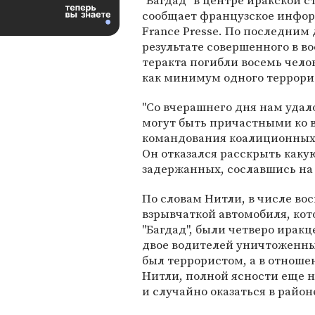
"Багдад" в центре иракской с
сообщает французское инфо
France Presse. По последним
результате совершенного в в
теракта погибли восемь чело
как минимум одного террори
"Со вчерашнего дня нам удал
могут быть причастными ко в
командования коалиционных в
Он отказался расскрыть как
задержанных, сославшись на
По словам Нитли, в числе в
взрывчаткой автомобиля, ко
"Багдад", были четверо иракц
двое водителей уничтоженны
был террористом, а в отноше
Нитли, полной ясности еще не
и случайно оказаться в район