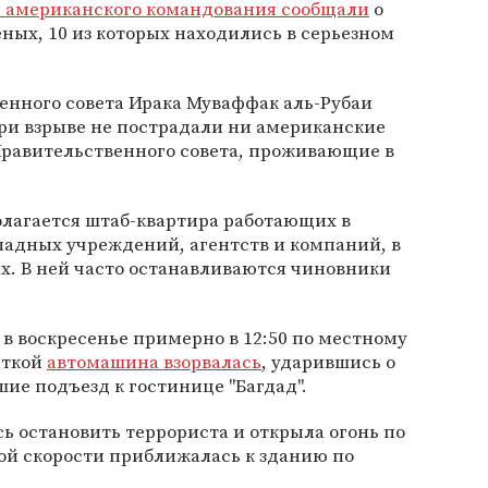
 американского командования сообщали
о
ных, 10 из которых находились в серьезном
енного совета Ирака Муваффак аль-Рубаи
при взрыве не пострадали ни американские
равительственного совета, проживающие в
олагается штаб-квартира работающих в
ападных учреждений, агентств и компаний, в
х. В ней часто останавливаются чиновники
 в воскресенье примерно в 12:50 по местному
аткой
автомашина взорвалась
, ударившись о
ие подъезд к гостинице "Багдад".
 остановить террориста и открыла огонь по
ой скорости приближалась к зданию по
.