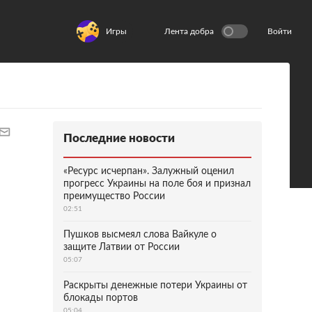
Игры
Лента добра
Войти
Последние новости
«Ресурс исчерпан». Залужный оценил
прогресс Украины на поле боя и признал
преимущество России
02:51
Пушков высмеял слова Вайкуле о
защите Латвии от России
05:07
Раскрыты денежные потери Украины от
блокады портов
05:04