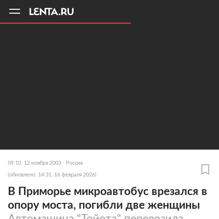
11
A
09:10, 12 ноября 2003
Россия
(обновлено: 14:31, 16 февраля 2026)
В Приморье микроавтобус врезался в
опору моста, погибли две женщины
Автомашина "Тойота" перевозила