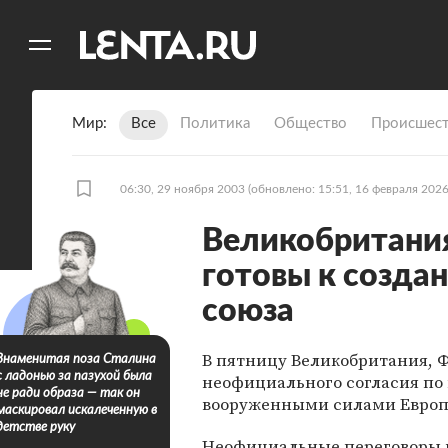
11
A
Мир
Все
Политика
Общество
Происшест
06:30, 29 ноября 2003
(обновлено: 15:51, 16 февраля 2026
Великобритания
готовы к создан
союза
В пятницу Великобритания, 
Знаменитая поза Сталина
с ладонью за пазухой была
неофициального согласия по
не ради образа — так он
вооруженными силами Европе
маскировал искалеченную в
детстве руку
Неофициальные переговоры 