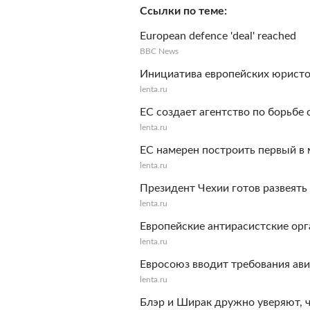
Ссылки по теме
European defence 'deal' reached
BBC News
Инициатива европейских юристо
lenta.ru
ЕС создает агентство по борьбе
lenta.ru
ЕС намерен построить первый в
lenta.ru
Президент Чехии готов развеят
lenta.ru
Европейские антирасистские орг
lenta.ru
Евросоюз вводит требования ав
lenta.ru
Блэр и Ширак дружно уверяют, ч