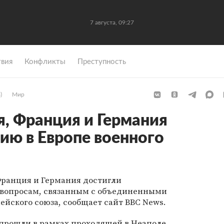
7 августа, 09:27
вия
Конфликты
Преступность
)
Мир
, Франция и Германия
ию в Европе военного
Франция и Германия достигли
 вопросам, связанным с объединенными
йского союза, сообщает сайт BBC News.
прошли в рамках проходящей в Неаполе