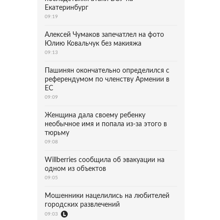
Екатеринбург
09:19
Алексей Чумаков запечатлел на фото
Юлию Ковальчук без макияжа
09:13
Пашинян окончательно определился с
референдумом по членству Армении в
ЕС
09:09
Женщина дала своему ребенку
необычное имя и попала из-за этого в
тюрьму
09:08
Willberries сообщила об эвакуации на
одном из объектов
09:05
Мошенники нацелились на любителей
городских развлечений
09:03