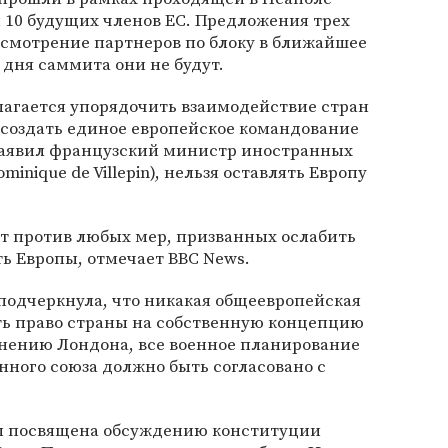
 10 будущих членов ЕС. Предложения трех
ссмотрение партнеров по блоку в ближайшее
 дня саммита они не будут.
агается упорядочить взаимодействие стран
 создать единое европейское командование
заявил французский министр иностранных
inique de Villepin), нельзя оставлять Европу
т против любых мер, призванных ослабить
ь Европы, отмечает BBC News.
подчеркнула, что никакая общеевропейская
ть право страны на собственную концепцию
нению Лондона, все военное планирование
нного союза должно быть согласовано с
ом посвящена обсуждению конституции