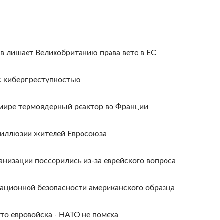
в лишает Великобританию права вето в ЕС
 с киберпреступностью
 мире термоядерный реактор во Франции
ь иллюзии жителей Евросоюза
анизации поссорились из-за еврейского вопроса
иационной безопасности американского образца
то евровойска - НАТО не помеха