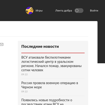
Игры
Лента добра
Войти
Последние новости
ВСУ атаковали беспилотниками
логистический центр в уральском
регионе. Начался пожар, эвакуированы
сотни человек
09:22
Россия провела военную операцию в
Черном море
09:22
Появились новые подробности о
последствиях атаки ВСУ на