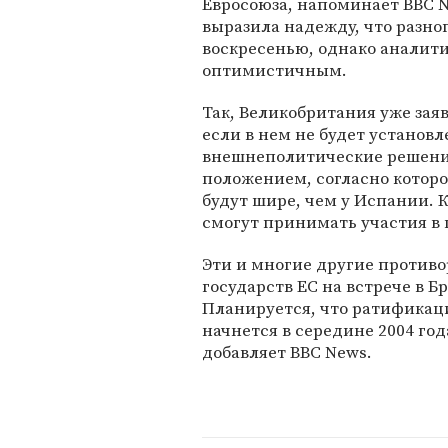
Евросоюза, напоминает BBC 
выразила надежду, что разно
воскресенью, однако аналит
оптимистичным.
Так, Великобритания уже зая
если в нем не будет установ
внешнеполитические решения
положением, согласно которо
будут шире, чем у Испании. К
смогут принимать участия в
Эти и многие другие против
государств ЕС на встрече в Бр
Планируется, что ратификац
начнется в середине 2004 года
добавляет BBC News.