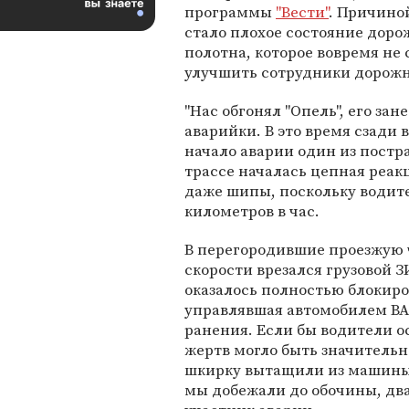
программы
"Вести"
. Причино
стало плохое состояние доро
полотна, которое вовремя не
улучшить сотрудники дорожн
"Нас обгонял "Опель", его за
аварийки. В это время сзади в
начало аварии один из постр
трассе началась цепная реак
даже шипы, поскольку водите
километров в час.
В перегородившие проезжую 
скорости врезался грузовой 
оказалось полностью блокир
управлявшая автомобилем ВА
ранения. Если бы водители о
жертв могло быть значительн
шкирку вытащили из машины.
мы добежали до обочины, два 