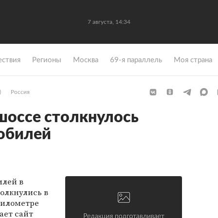
7 августа, 14:34
ствия
Регионы
Москва
69-я параллель
Моя страна
)
Россия
шоссе столкнулось
обилей
илей в
олкнулись в
километре
ает сайт