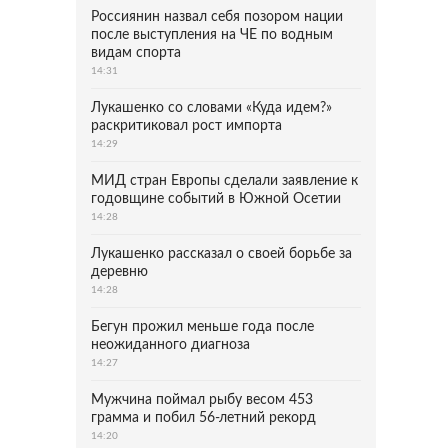
Россиянин назвал себя позором нации
после выступления на ЧЕ по водным
видам спорта
14:31
Лукашенко со словами «Куда идем?»
раскритиковал рост импорта
14:29
МИД стран Европы сделали заявление к
годовщине событий в Южной Осетии
14:28
Лукашенко рассказал о своей борьбе за
деревню
14:28
Бегун прожил меньше года после
неожиданного диагноза
14:27
Мужчина поймал рыбу весом 453
грамма и побил 56-летний рекорд
14:20