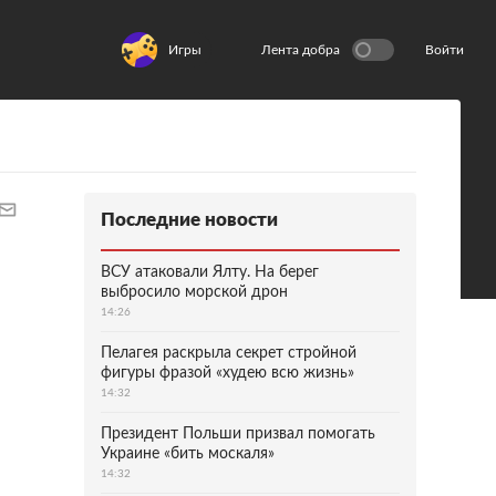
Игры
Лента добра
Войти
Последние новости
ВСУ атаковали Ялту. На берег
выбросило морской дрон
14:26
Пелагея раскрыла секрет стройной
фигуры фразой «худею всю жизнь»
14:32
Президент Польши призвал помогать
Украине «бить москаля»
14:32