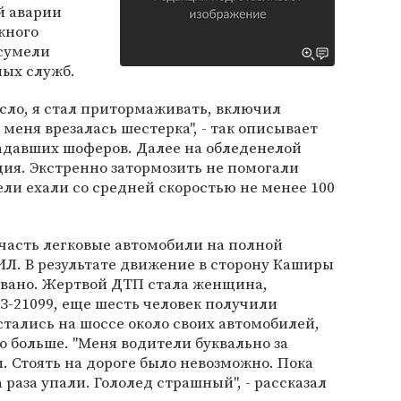
й аварии
жного
 сумели
ых служб.
несло, я стал притормаживать, включил
 меня врезалась шестерка", - так описывает
адавших шоферов. Далее на обледенелой
ция. Экстренно затормозить не помогали
ли ехали со средней скоростью не менее 100
часть легковые автомобили на полной
ЗИЛ. В результате движение в сторону Каширы
овано. Жертвой ДТП стала женщина,
З-21099, еще шесть человек получили
стались на шоссе около своих автомобилей,
о больше. "Меня водители буквально за
 Стоять на дороге было невозможно. Пока
раза упали. Гололед страшный", - рассказал