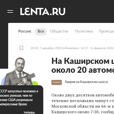
11
A
Россия
Все
Общество
Политика
Происше
20:03, 5 декабря 2003
(обновлено: 16:17, 16 февраля 2026
На Каширском 
около 20 автом
Авария на Каширском шоссе
Сюжет
СССР запустил человека в
Около двух десятков автомоб
космос раньше, чем по
течение нескольких минут ст
всему США разрешили
межрасовые браки
Московской области на 66-м 
Каширского около 7:30, сообщ