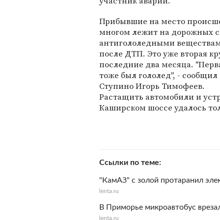
участник аварии.
Прибывшие на место происшес
многом лежит на дорожных 
антигололедными веществами
после ДТП. Это уже вторая к
последние два месяца. "Перв
тоже был гололед", - сообщил
Ступино Игорь Тимофеев.
Растащить автомобили и уст
Каширском шоссе удалось толь
Ссылки по теме
"КамАЗ" с золой протаранил эле
lenta.ru
В Приморье микроавтобус вреза
lenta.ru