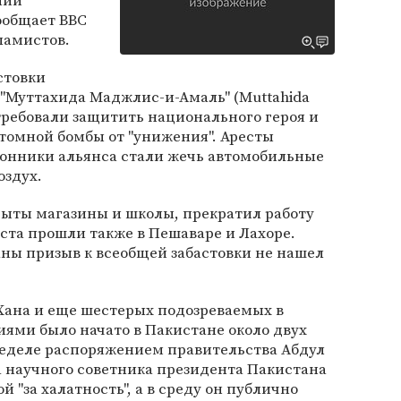
нии
ообщает BBC
ламистов.
стовки
"Муттахида Маджлис-и-Амаль" (Muttahida
отребовали защитить национального героя и
томной бомбы от "унижения". Аресты
оронники альянса стали жечь автомобильные
оздух.
рыты магазины и школы, прекратил работу
ста прошли также в Пешаваре и Лахоре.
аны призыв к всеобщей забастовки не нашел
Хана и еще шестерых подозреваемых в
ями было начато в Пакистане около двух
неделе распоряжением правительства Абдул
а научного советника президента Пакистана
"за халатность", а в среду он публично