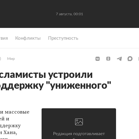
7 августа, 00:01
вия
Конфликты
Преступность
)
Мир
исламисты устроили
оддержку "униженного"
ли массовые
ей и
оддержку
и Хана,