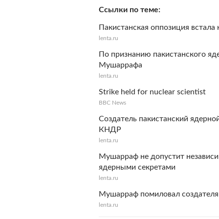
Ссылки по теме
Пакистанская оппозиция встала 
lenta.ru
По признанию пакистанского яде
Мушаррафа
lenta.ru
Strike held for nuclear scientist
BBC News
Создатель пакистанский ядерной
КНДР
lenta.ru
Мушарраф не допустит независи
ядерными секретами
lenta.ru
Мушарраф помиловал создателя
lenta.ru