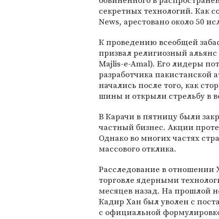
обвиненного в распростране
секретных технологий. Как с
News, арестовано около 50 ис
К проведению всеобщей заба
призвал религиозный альянс 
Majlis-e-Amal). Его лидеры п
разработчика пакистанской а
начались после того, как ст
шины и открыли стрельбу в в
В Карачи в пятницу были зак
частный бизнес. Акции проте
Однако во многих частях стр
массового отклика.
Расследование в отношении 
торговле ядерными технологи
месяцев назад. На прошлой 
Кадир Хан был уволен с пост
с официальной формулировкой 