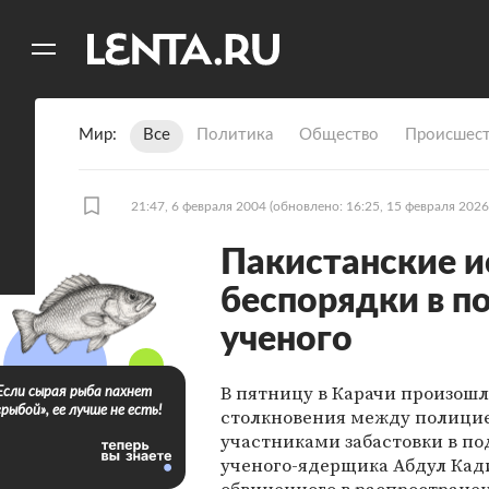
11
A
Мир
Все
Политика
Общество
Происшест
21:47, 6 февраля 2004
(обновлено: 16:25, 15 февраля 2026
Пакистанские 
беспорядки в п
ученого
В пятницу в Карачи произош
Если сырая рыба пахнет
«рыбой», ее лучше не есть!
столкновения между полици
участниками забастовки в п
ученого-ядерщика Абдул Кад