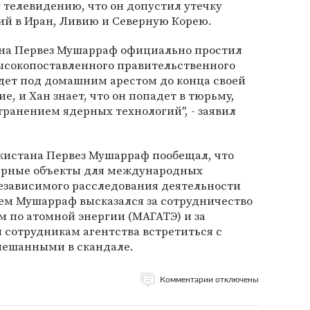
 телевидению, что он допустил утечку
ий в Иран, Ливию и Северную Корею.
ана Первез Мушарраф официально простил
высокопоставленного правительственного
дет под домашним арестом до конца своей
е, и Хан знает, что он попадет в тюрьму,
транением ядерных технологий", - заявил
кистана Первез Мушарраф пообещал, что
дерные объекты для международных
независимого расследования деятельности
тем Мушарраф высказался за сотрудничество
 по атомной энергии (МАГАТЭ) и за
 сотрудникам агентства встретиться с
мешанными в скандале.
Комментарии отключены